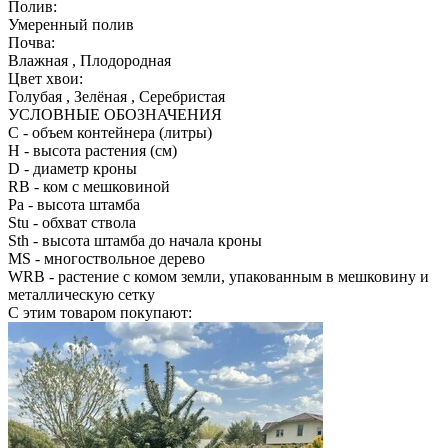
Полив:
Умеренный полив
Почва:
Влажная , Плодородная
Цвет хвои:
Голубая , Зелёная , Серебристая
УСЛОВНЫЕ ОБОЗНАЧЕНИЯ
С
- объем контейнера (литры)
H
- высота растения (см)
D
- диаметр кроны
RB
- ком с мешковиной
Pa
- высота штамба
Stu
- обхват ствола
Sth
- высота штамба до начала кроны
MS
- многоствольное дерево
WRB
- растение с комом земли, упакованным в мешковину и
металлическую сетку
С этим товаром покупают: