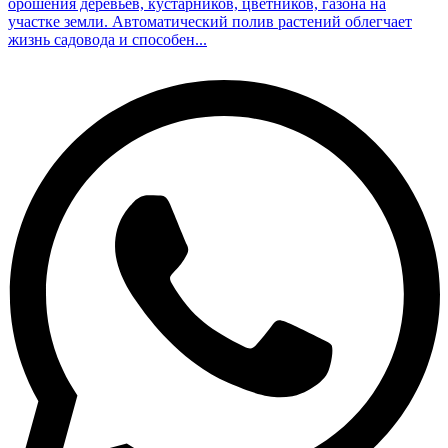
орошения деревьев, кустарников, цветников, газона на
участке земли. Автоматический полив растений облегчает
жизнь садовода и способен...