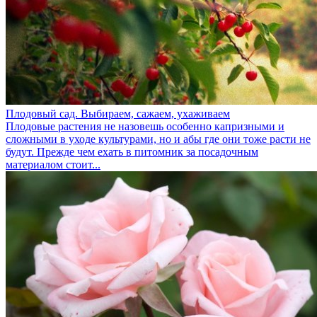
Плодовый сад. Выбираем, сажаем, ухаживаем
Плодовые растения не назовешь особенно капризными и
сложными в уходе культурами, но и абы где они тоже расти не
будут. Прежде чем ехать в питомник за посадочным
материалом стоит...