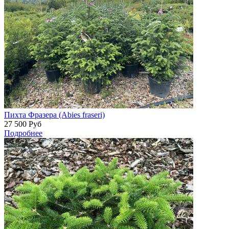
Пихта Фразера (Abies fraseri)
27 500
Руб
Подробнее