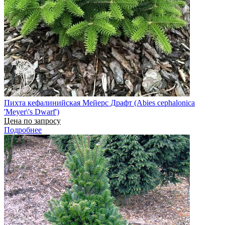
Пихта кефалинийская Мейерс Драфт (Abies cephalonica
'Meyer\'s Dwarf')
Цена по запросу
Подробнее