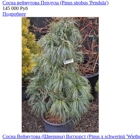
Сосна веймутова Пендула (Pinus strobus 'Pendula')
145 000
Руб
Подробнее
Сосна Веймутова (Шверина) Витхорст (Pinus x schwerinii 'Wiethor