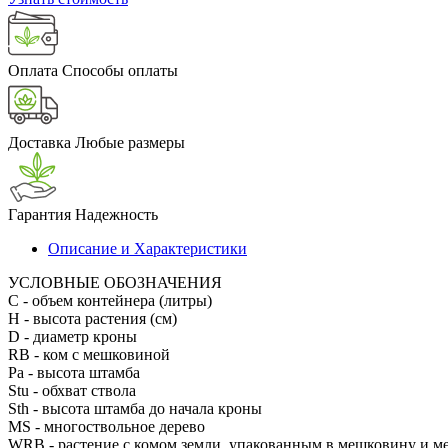
Оплата
Способы оплаты
Доставка
Любые размеры
Гарантия
Надежность
Описание и Характеристики
УСЛОВНЫЕ ОБОЗНАЧЕНИЯ
С
- объем контейнера (литры)
H
- высота растения (см)
D
- диаметр кроны
RB
- ком с мешковиной
Pa
- высота штамба
Stu
- обхват ствола
Sth
- высота штамба до начала кроны
MS
- многоствольное дерево
WRB
- растение с комом земли, упакованным в мешковину и м