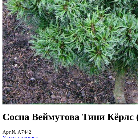
Сосна Веймутова Тини Кёрлс (P
Арт.№ A7442
Узнать стоимость