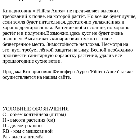
Кипарисовик « Filifera Aurea» не предъявляет высоких
требований к почве, на которой растёт. Но всё же будет лучше,
если земля будет питательная, достаточно увлажнённая и
хорошо дренированная. Растение любит солнце, но хорошо
растёт и в полутени.Возможно,здесь куст не будет очень
пышным. Высаживать кипарисовик нужно в тихое
безветренное место. Зимостойкость неплохая. Несмотря на
это, куст требует лёгкой защиты на зиму. Весной необходимо
произвести санитарную обработку растения, удалив все
прошлогодние сухие ветви.
Продажа Кипарисовик Филифера Ауреа 'Filifera Aurea' также
осуществляется на нашем сайте.
УСЛОВНЫЕ ОБОЗНАЧЕНИЯ
С
- объем контейнера (литры)
H
- высота растения (см)
D
- диаметр кроны
RB
- ком с мешковиной
Pa
- высота штамба