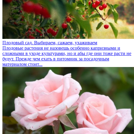
Плодовый сад. Выбираем, сажаем, ухаживаем
Плодовые растения не назовешь особенно капризными и
сложными в уходе культурами, но и абы где они тоже расти не
будут. Прежде чем ехать в питомник за посадочным
материалом стоит...