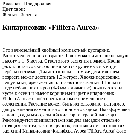
Влажная , Плодородная
Цвет хвои:
Жёлтая , Зелёная
Кипарисовик «Filifera Aurea»
Это вечнозелёный хвойный компактный кустарник.
Растёт медленно и в возрасте 10 лет может иметь небольшую
высоту в 1, 5 метра. Ствол этого растения прямой. Крона
раскидистая со свисающими вниз скрученными в виде
верёвки ветвями. Диаметр кроны в том же десятилетнем
возрасте может достигать 1,5 метров. Хвоякипарисовика
чешуйчатая, ярко-жёлтая или золотисто-жёлтая. Шишки в
виде небольших шаров (4-8 мм в диаметре) появляются на
кусте к осени и имеют коричневый цвет.Кипарисовик «
Filifera Aurea» нашёл очень широкое применение в
озеленении. Растение может быть использовано, например,
для украшения каменистого японского садика. Им оформляют
склоны, сады мхов, альпийские горки, гравийные сады.
Рекомендуется специалистами как для высадки отдельно
стоящим кустом, так и в группах, состоящих из нескольких
растений.Кипарисовик Филифера Ауреа 'Filifera Aurea' фото.