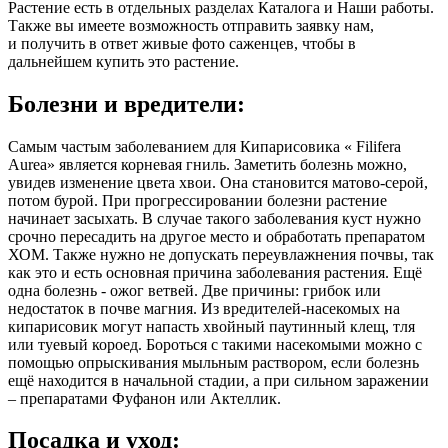
Растение есть в отдельных разделах Каталога и Наши работы.
Также вы имеете возможность отправить заявку нам,
и получить в ответ живые фото саженцев, чтобы в
дальнейшем купить это растение.
Болезни и вредители:
Самым частым заболеванием для Кипарисовика « Filifera
Aurea» является корневая гниль. Заметить болезнь можно,
увидев изменение цвета хвои. Она становится матово-серой,
потом бурой. При прогрессировании болезни растение
начинает засыхать. В случае такого заболевания куст нужно
срочно пересадить на другое место и обработать препаратом
ХОМ. Также нужно не допускать переувлажнения почвы, так
как это и есть основная причина заболевания растения. Ещё
одна болезнь - ожог ветвей. Две причины: грибок или
недостаток в почве магния. Из вредителей-насекомых на
кипарисовик могут напасть хвойный паутинный клещ, тля
или туевый короед. Бороться с такими насекомыми можно с
помощью опрыскивания мыльным раствором, если болезнь
ещё находится в начальной стадии, а при сильном заражении
– препаратами Фуфанон или Актеллик.
Посадка и уход: