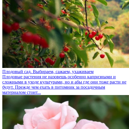
Плодовый сад. Выбираем, сажаем, ухаживаем
Плодовые растения не назовешь особенно капризными и
сложными в уходе культурами, но и абы где они тоже расти не
будут. Прежде чем ехать в питомник за посадочным
материалом стоит...