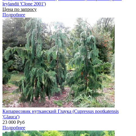
leylandii 'Clone 2001')
Цена по запросу
Подробнее
Кипарисовик нутканский Глаука (Cupressus nootkatensis
'Glauca')
23 000
Руб
Подробнее