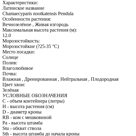
Характеристики:
Латинское название
Chamaecyparis nootkatensis Pendula
Особенности растения:
Вечнозелёное , Живая изгородь
Максимальная высота растения (м):
12.0
Морозостойкость:
Морозостойкие (?25-35 °С)
Место посадки:
Солнце
Полив:
Влаголюбивое
Почва:
Влажная , Дренированная , Нейтральная , Плодородная
Цвет хвои:
Зелёная
УСЛОВНЫЕ ОБОЗНАЧЕНИЯ
С
- объем контейнера (литры)
H
- высота растения (см)
D
- диаметр кроны
RB
- ком с мешковиной
Pa
- высота штамба
Stu
- обхват ствола
Sth
- высота штамба до начала кроны