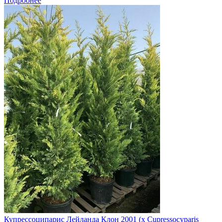
Подробнее
Купрессоципарис Лейланда Клон 2001 (x Cupressocyparis