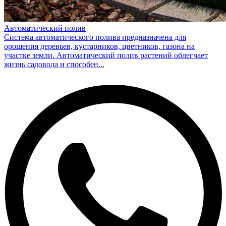
Автоматический полив
Система автоматического полива предназначена для
орошения деревьев, кустарников, цветников, газона на
участке земли. Автоматический полив растений облегчает
жизнь садовода и способен...