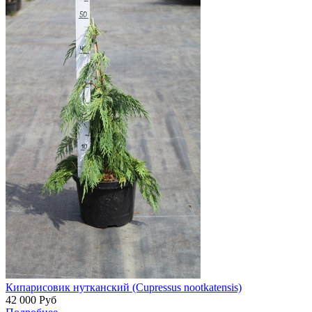
Кипарисовик нутканский (Cupressus nootkatensis)
42 000
Руб