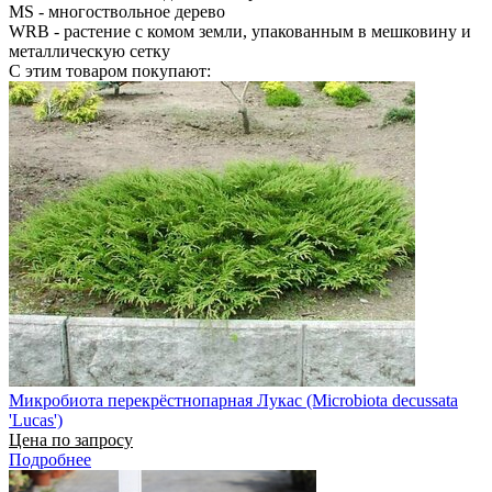
MS
- многоствольное дерево
WRB
- растение с комом земли, упакованным в мешковину и
металлическую сетку
С этим товаром покупают:
Микробиота перекрёстнопарная Лукас (Microbiota decussata
'Lucas')
Цена по запросу
Подробнее