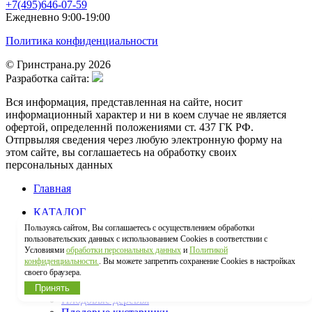
+7(495)646-07-59
Ежедневно 9:00-19:00
Политика конфиденциальности
© Гринстрана.ру 2026
Разработка сайта:
Вся информация, представленная на сайте, носит
информационный характер и ни в коем случае не является
офертой, определеннй положениями ст. 437 ГК РФ.
Отпрвыляя сведения через любую электронную форму на
этом сайте, вы соглашаетесь на обработку своих
персональных данных
Главная
КАТАЛОГ
Туя западная
Пользуясь сайтом, Вы соглашаетесь с осуществлением обработки
Хвойные кустарники
пользовательских данных с использованием Cookies в соответствии с
Крупномеры
Условиями
обработки персональных данных
и
Политикой
Хвойные деревья
конфиденциальности.
. Вы можете запретить сохранение Cookies в настройках
своего браузера.
Лиственные деревья
Лиственные кустарники
Принять
Плодовые деревья