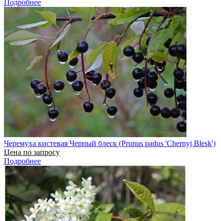
Подробнее
Черемуха кистевая Черный блеск (Prunus padus 'Chernyj Blesk')
Цена по запросу
Подробнее