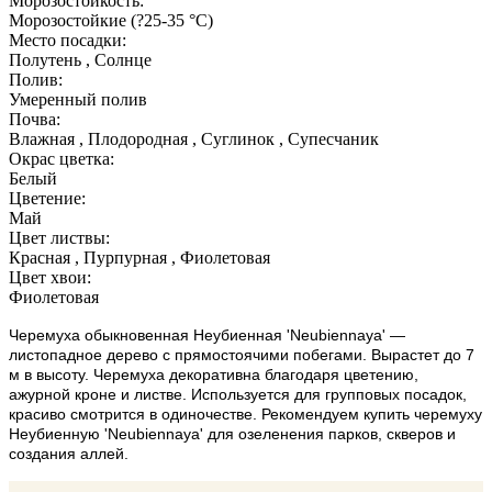
Морозостойкость:
Морозостойкие (?25-35 °С)
Место посадки:
Полутень , Солнце
Полив:
Умеренный полив
Почва:
Влажная , Плодородная , Суглинок , Супесчаник
Окрас цветка:
Белый
Цветение:
Май
Цвет листвы:
Красная , Пурпурная , Фиолетовая
Цвет хвои:
Фиолетовая
Черемуха обыкновенная Неубиенная 'Neubiennaya' —
листопадное дерево с прямостоячими побегами. Вырастет до 7
м в высоту. Черемуха декоративна благодаря цветению,
ажурной кроне и листве. Используется для групповых посадок,
красиво смотрится в одиночестве. Рекомендуем купить черемуху
Неубиенную 'Neubiennaya' для озеленения парков, скверов и
создания аллей.