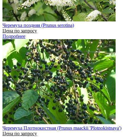
Черемуха поздняя (Prunus serotina)
Цена по запросу
Подробнее
Черемуха Плотнокистная (Prunus maackii 'Plotnokistnaya')
Цена по запросу