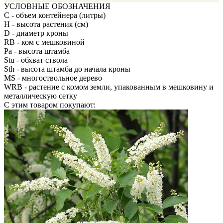
УСЛОВНЫЕ ОБОЗНАЧЕНИЯ
С
- объем контейнера (литры)
H
- высота растения (см)
D
- диаметр кроны
RB
- ком с мешковиной
Pa
- высота штамба
Stu
- обхват ствола
Sth
- высота штамба до начала кроны
MS
- многоствольное дерево
WRB
- растение с комом земли, упакованным в мешковину и
металлическую сетку
С этим товаром покупают: