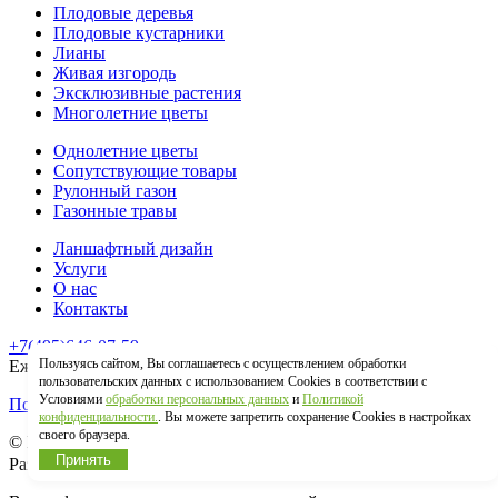
Плодовые деревья
Плодовые кустарники
Лианы
Живая изгородь
Эксклюзивные растения
Многолетние цветы
Однолетние цветы
Сопутствующие товары
Рулонный газон
Газонные травы
Ланшафтный дизайн
Услуги
О нас
Контакты
+7(495)646-07-59
Пользуясь сайтом, Вы соглашаетесь с осуществлением обработки
Ежедневно 9:00-19:00
пользовательских данных с использованием Cookies в соответствии с
Условиями
обработки персональных данных
и
Политикой
Политика конфиденциальности
конфиденциальности.
. Вы можете запретить сохранение Cookies в настройках
своего браузера.
© Гринстрана.ру 2026
Принять
Разработка сайта: