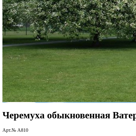
Черемуха обыкновенная Ватере
Арт.№ A810