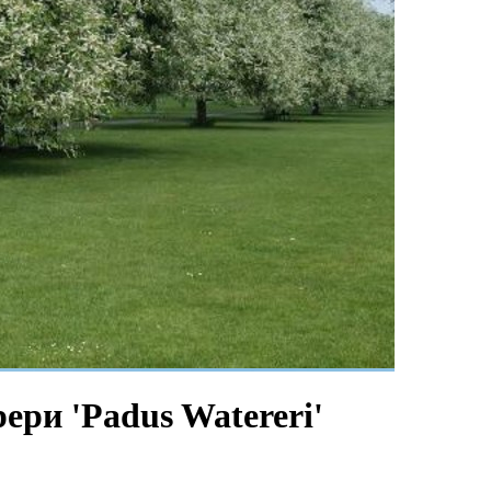
ри 'Padus Watereri'