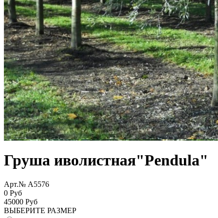
Груша иволистная"Pendula"
Арт.№ A5576
0 Руб
45000
Руб
ВЫБЕРИТЕ РАЗМЕР