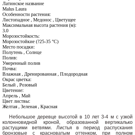
Латинское название
Malus Laura
Особенности растения:
Листопадное , Медонос , Цветущее
Максимальная высота растения (м):
3.0
Морозостойкость:
Морозостойкие (?25-35 °С)
Место посадки:
Полутень , Солнце
Полив:
Умеренный полив
Почва:
Влажная , Дренированная , Плодородная
Окрас цветка:
Белый , Розовый
Цветение:
Апрель , Май
Цвет листвы:
Желтая , Зеленая , Красная
Небольшое деревце высотой в 10 лет 3-4 м с узкой
колонновидной кроной, образованной вертикалько
растущими ветвями. Листья в период распускания
бронзовые с красноватым оттенком, при полном