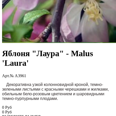
Яблоня "Лаура" - Malus
'Laura'
Арт.№ A3961
Декоративна узкой колонновидной кроной, темно-
зелеными листьями с красными черешками и жилками,
обильным бело-розовым цветением и шаровидными
темно-пурпурными плодами.
0 Руб
0
Руб