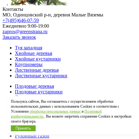
Контакты
МO, Одинцовский р-н, деревня Малые Вяземы
+7(495)646-07-59
Ежедневно 9:00-19:00
zapros@greenstrana.ru
Заказать звонок
Туя западная
Хвойные деревья
Хвойные кустарники
Крупномеры
Лиственные деревья
Лиственные кустарники
Плодовые деревья
Плодовые кустарники
Лианы
Пользуясь сайтом, Вы соглашаетесь с осуществлением обработки
Живая изгородь
пользовательских данных с использованием Cookies в соответствии с
Эксклюзивные растения
Условиями
обработки персональных данных
и
Политикой
Многолетние цветы
конфиденциальности.
. Вы можете запретить сохранение Cookies в настройках
своего браузера.
Однолетние цветы
Принять
Сопутствующие товары
Рулонный газон