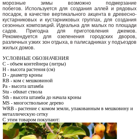
морозные зимы возможно подмерзание
побегов.
Используется для создания аллей и рядовых
посадок, в качестве вертикального акцента в древесно-
кустарниковых и кустарниковых группах, для создания
сезонных композиций. Идеальна для малых по площади
садов. Пригодна для приготовления джемов.
Рекомендуется для озеленения городских дворов,
различных узких зон отдыха, в палисадниках у подъездов
жилых домов.
УСЛОВНЫЕ ОБОЗНАЧЕНИЯ
С
- объем контейнера (литры)
H
- высота растения (см)
D
- диаметр кроны
RB
- ком с мешковиной
Pa
- высота штамба
Stu
- обхват ствола
Sth
- высота штамба до начала кроны
MS
- многоствольное дерево
WRB
- растение с комом земли, упакованным в мешковину и
металлическую сетку
С этим товаром покупают: