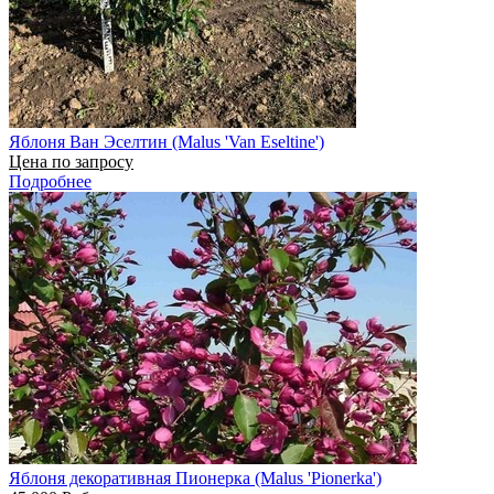
Яблоня Ван Эселтин (Malus 'Van Eseltine')
Цена по запросу
Подробнее
Яблоня декоративная Пионерка (Malus 'Pionerka')