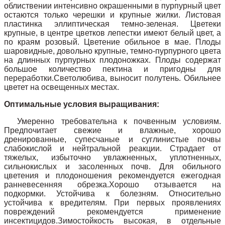
облиствении интенсивно окрашенными в пурпурный цвет
остаются только черешки и крупные жилки. Листовая
пластинка эллиптическая темно-зеленая. Цветеки
крупные, в центре цветков лепестки имеют белый цвет, а
по краям розовый. Цветение обильное в мае. Плоды
шаровидные, довольно крупные, темно-пурпурного цвета
на длинных пурпурных плодоножках. Плоды содержат
большое количество пектина и пригодны для
переработки.
Светолюбива, выносит полутень. Обильнее
цветет на освещенных местах.
Оптимальные условия выращивания:
Умеренно требовательна к почвенным условиям.
Предпочитает свежие и влажные, хорошо
дренированные, супесчаные и суглинистые почвы
слабокислой и нейтральной реакции. Страдает от
тяжелых, избыточно увлажненных, уплотненных,
сильнокислых и засоленных почв. Для обильного
цветения и плодоношения рекомендуется ежегодная
ранневесенняя обрезка.Хорошо отзывается на
подкормки. Устойчива к болезням. Относительно
устойчива к вредителям. При первых проявлениях
повреждений рекомендуется применение
инсектицидов.Зимостойкость высокая, в отдельные