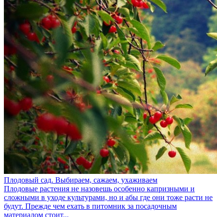
Плодовый сад. Выбираем, сажаем, ухаживаем
Плодовые растения не назовешь особенно капризными и
сложными в уходе культурами, но и абы где они тоже расти не
будут. Прежде чем ехать в питомник за посадочным
материалом стоит...