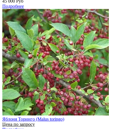
45 000
Руб
Подробнее
Яблоня Торинго (Malus toringo)
Цена по запросу