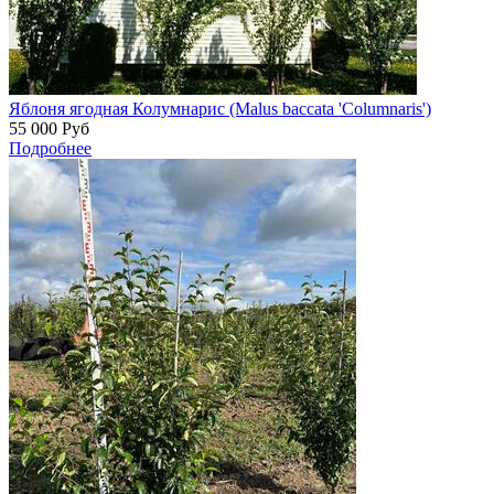
Яблоня ягодная Колумнарис (Malus baccata 'Columnaris')
55 000
Руб
Подробнее