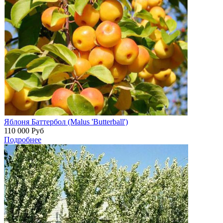
Яблоня Баттербол (Malus 'Butterball')
110 000
Руб
Подробнее