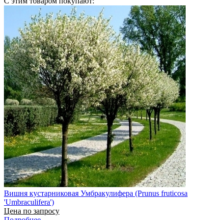
С этим товаром покупают:
Вишня кустарниковая Умбракулифера (Prunus fruticosa
'Umbraculifera')
Цена по запросу
Подробнее