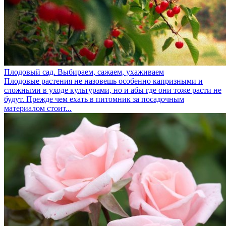
Плодовый сад. Выбираем, сажаем, ухаживаем
Плодовые растения не назовешь особенно капризными и
сложными в уходе культурами, но и абы где они тоже расти не
будут. Прежде чем ехать в питомник за посадочным
материалом стоит...