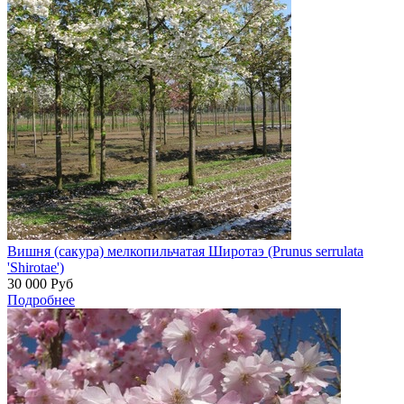
Вишня (сакура) мелкопильчатая Широтаэ (Prunus serrulata
'Shirotae')
30 000
Руб
Подробнее