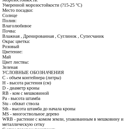
Умеренной морозостойкости (?15-25 °С)
Место посадки:
Солнце
Полив:
Влаголюбивое
Почва:
Влажная , Дренированная , Суглинок , Супесчаник
Окрас цветка:
Розовый
Цветение:
Май
Цвет листвы:
Зеленая
УСЛОВНЫЕ ОБОЗНАЧЕНИЯ
С
- объем контейнера (литры)
H
- высота растения (см)
D
- диаметр кроны
RB
- ком с мешковиной
Pa
- высота штамба
Stu
- обхват ствола
Sth
- высота штамба до начала кроны
MS
- многоствольное дерево
WRB
- растение с комом земли, упакованным в мешковину и
металлическую сетку