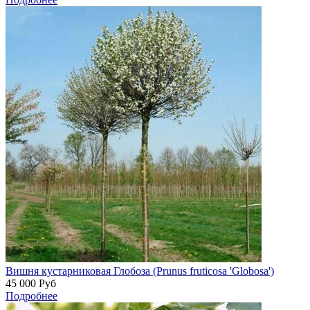
Вишня кустарниковая Глобоза (Prunus fruticosa 'Globosa')
45 000
Руб
Подробнее