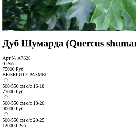
Дуб Шумарда (Quercus shumar
Арт.№ A7628
0 Руб
75000
Руб
ВЫБЕРИТЕ РАЗМЕР
500-550 см о/с 16-18
75000
Руб
500-550 см о/с 18-20
90000
Руб
500-550 см о/с 20-25
120000
Руб