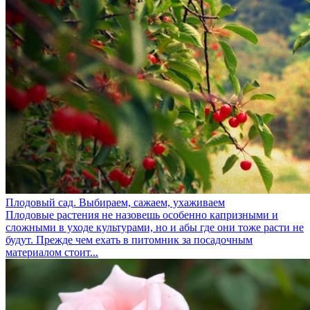
Плодовый сад. Выбираем, сажаем, ухаживаем
Плодовые растения не назовешь особенно капризными и
сложными в уходе культурами, но и абы где они тоже расти не
будут. Прежде чем ехать в питомник за посадочным
материалом стоит...