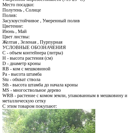
Место посадки:
Полутень , Солнце
Полив:
Засухоустойчивое , Умеренный полив
Цветение:
Июнь , Май
Цвет листвы:
Желтая , Зеленая , Пурпурная
УСЛОВНЫЕ ОБОЗНАЧЕНИЯ
С
- объем контейнера (литры)
H
- высота растения (см)
D
- диаметр кроны
RB
- ком с мешковиной
Pa
- высота штамба
Stu
- обхват ствола
Sth
- высота штамба до начала кроны
MS
- многоствольное дерево
WRB
- растение с комом земли, упакованным в мешковину и
металлическую сетку
С этим товаром покупают: