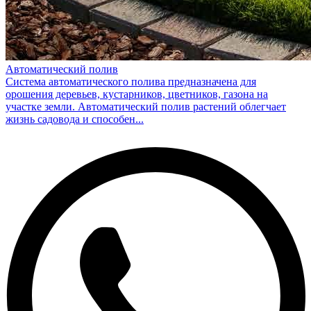
Автоматический полив
Система автоматического полива предназначена для
орошения деревьев, кустарников, цветников, газона на
участке земли. Автоматический полив растений облегчает
жизнь садовода и способен...