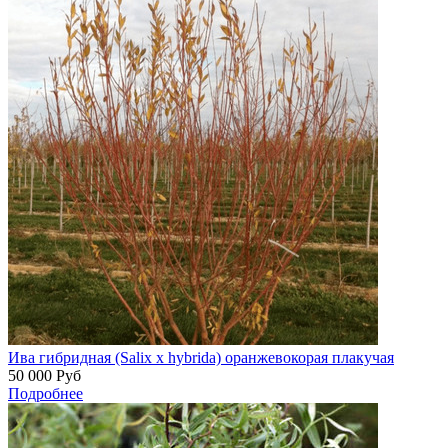
Ива гибридная (Salix x hybrida) оранжевокорая плакучая
50 000
Руб
Подробнее