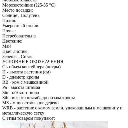
Морозостойкие (?25-35 °С)
Место посадки:
Солнце , Полутень
Полив:
Умеренный полив
Почва:
Нетребовательна
Цветение:
Май
Цвет листвы:
Зеленая , Сизая
УСЛОВНЫЕ ОБОЗНАЧЕНИЯ
С
- объем контейнера (литры)
H
- высота растения (см)
D
- диаметр кроны
RB
- ком с мешковиной
Pa
- высота штамба
Stu
- обхват ствола
Sth
- высота штамба до начала кроны
MS
- многоствольное дерево
WRB
- растение с комом земли, упакованным в мешковину и
металлическую сетку
С этим товаром покупают: