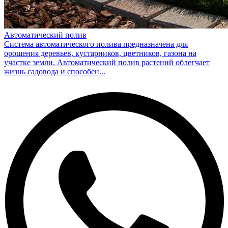
Автоматический полив
Система автоматического полива предназначена для
орошения деревьев, кустарников, цветников, газона на
участке земли. Автоматический полив растений облегчает
жизнь садовода и способен...