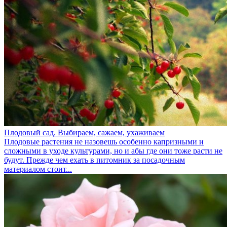
Плодовый сад. Выбираем, сажаем, ухаживаем
Плодовые растения не назовешь особенно капризными и
сложными в уходе культурами, но и абы где они тоже расти не
будут. Прежде чем ехать в питомник за посадочным
материалом стоит...