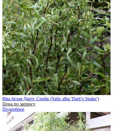
Ива белая Дартс Снейк (Salix alba 'Dart\'s Snake')
Цена по запросу
Подробнее