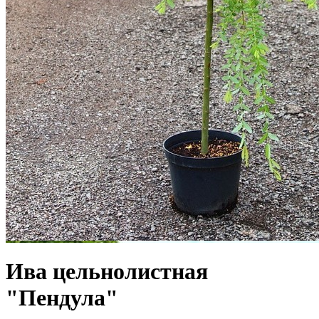
Ива цельнолистная
"Пендула"