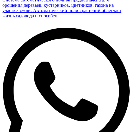
орошения деревьев, кустарников, цветников, газона на
участке земли. Автоматический полив растений облегчает
жизнь садовода и способен...