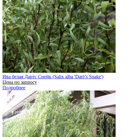
Ива белая Дартс Снейк (Salix alba 'Dart\'s Snake')
Цена по запросу
Подробнее