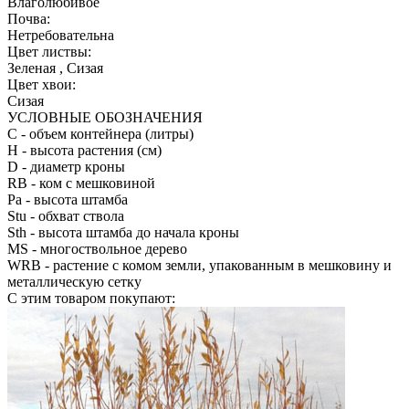
Влаголюбивое
Почва:
Нетребовательна
Цвет листвы:
Зеленая , Сизая
Цвет хвои:
Сизая
УСЛОВНЫЕ ОБОЗНАЧЕНИЯ
С
- объем контейнера (литры)
H
- высота растения (см)
D
- диаметр кроны
RB
- ком с мешковиной
Pa
- высота штамба
Stu
- обхват ствола
Sth
- высота штамба до начала кроны
MS
- многоствольное дерево
WRB
- растение с комом земли, упакованным в мешковину и
металлическую сетку
С этим товаром покупают: