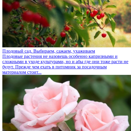
Плодовый сад. Выбираем, сажаем, ухаживаем
Плодовые растения не назовешь особенно капризными и
сложными в уходе культурами, но и абы где они тоже расти не
будут. Прежде чем ехать в питомник за посадочным
материалом стоит...