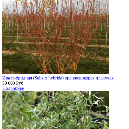
Ива гибридная (Salix x hybrida) оранжевокорая плакучая
50 000
Руб
Подробнее