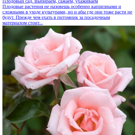
Плодовый сад. Выбираем, сажаем, ухаживаем
Плодовые растения не назовешь особенно капризными и
сложными в уходе культурами, но и абы где они тоже расти не
будут. Прежде чем ехать в питомник за посадочным
материалом стоит...