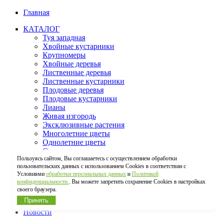
Главная
КАТАЛОГ
Туя западная
Хвойные кустарники
Крупномеры
Хвойные деревья
Лиственные деревья
Лиственные кустарники
Плодовые деревья
Плодовые кустарники
Лианы
Живая изгородь
Эксклюзивные растения
Многолетние цветы
Однолетние цветы
Сопутствующие товары
Пользуясь сайтом, Вы соглашаетесь с осуществлением обработки
Рулонный газон от производителя
пользовательских данных с использованием Cookies в соответствии с
Газонные травы
Условиями
обработки персональных данных
и
Политикой
О НАС
конфиденциальности.
. Вы можете запретить сохранение Cookies в настройках
ПАРТНЕРАМ / ОПТ
своего браузера.
УСЛУГИ
Принять
Доставка
Новости