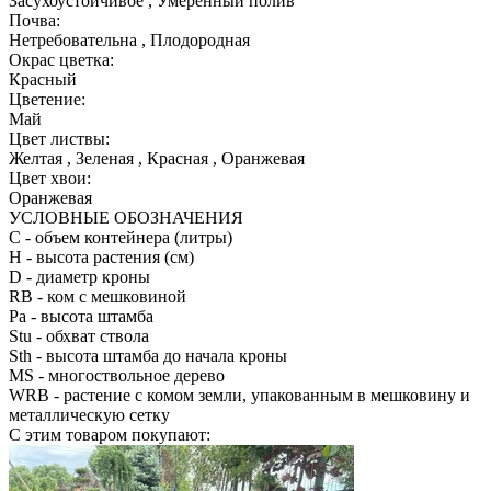
Засухоустойчивое , Умеренный полив
Почва:
Нетребовательна , Плодородная
Окрас цветка:
Красный
Цветение:
Май
Цвет листвы:
Желтая , Зеленая , Красная , Оранжевая
Цвет хвои:
Оранжевая
УСЛОВНЫЕ ОБОЗНАЧЕНИЯ
С
- объем контейнера (литры)
H
- высота растения (см)
D
- диаметр кроны
RB
- ком с мешковиной
Pa
- высота штамба
Stu
- обхват ствола
Sth
- высота штамба до начала кроны
MS
- многоствольное дерево
WRB
- растение с комом земли, упакованным в мешковину и
металлическую сетку
С этим товаром покупают: