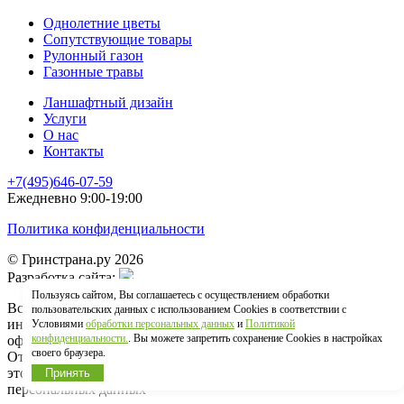
Однолетние цветы
Сопутствующие товары
Рулонный газон
Газонные травы
Ланшафтный дизайн
Услуги
О нас
Контакты
+7(495)646-07-59
Ежедневно 9:00-19:00
Политика конфиденциальности
© Гринстрана.ру 2026
Разработка сайта:
Пользуясь сайтом, Вы соглашаетесь с осуществлением обработки
Вся информация, представленная на сайте, носит
пользовательских данных с использованием Cookies в соответствии с
информационный характер и ни в коем случае не является
Условиями
обработки персональных данных
и
Политикой
конфиденциальности.
. Вы можете запретить сохранение Cookies в настройках
офертой, определеннй положениями ст. 437 ГК РФ.
своего браузера.
Отпрвыляя сведения через любую электронную форму на
этом сайте, вы соглашаетесь на обработку своих
Принять
персональных данных