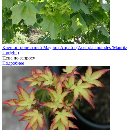
Клен остролистный Мауриц Апрайт (Acer platanoiodes 'Mauritz
Upright')
Цена по запросу
Подробнее