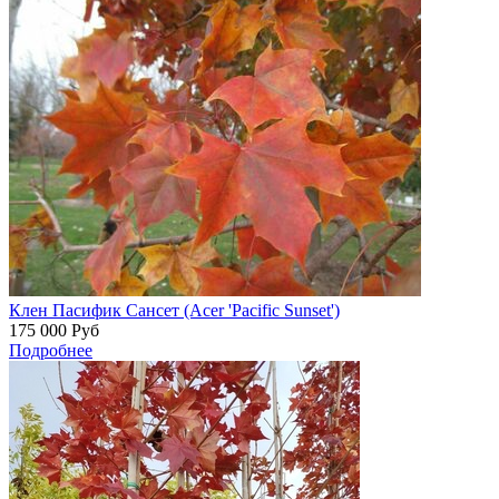
Клен Пасифик Сансет (Acer 'Pacific Sunset')
175 000
Руб
Подробнее