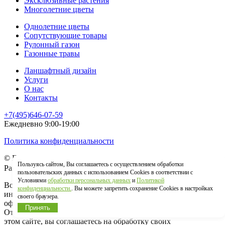
Эксклюзивные растения
Многолетние цветы
Однолетние цветы
Сопутствующие товары
Рулонный газон
Газонные травы
Ланшафтный дизайн
Услуги
О нас
Контакты
+7(495)646-07-59
Ежедневно 9:00-19:00
Политика конфиденциальности
© Гринстрана.ру 2026
Пользуясь сайтом, Вы соглашаетесь с осуществлением обработки
Разработка сайта:
пользовательских данных с использованием Cookies в соответствии с
Условиями
обработки персональных данных
и
Политикой
Вся информация, представленная на сайте, носит
конфиденциальности.
. Вы можете запретить сохранение Cookies в настройках
информационный характер и ни в коем случае не является
своего браузера.
офертой, определеннй положениями ст. 437 ГК РФ.
Принять
Отпрвыляя сведения через любую электронную форму на
этом сайте, вы соглашаетесь на обработку своих