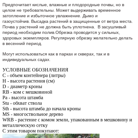
Предпочитает кислые, влажные и плодородные почвы, но в
целом не требовательны. Может выдерживать временное
затопление и избыточное увлажнение. Дымо и
газоустойчив. Высадка растений в защищенные от ветра места.
Почва у растений не должна быть уплотнена. В засушливый
период необходим полив.Обрезка проводится у сильных,
здоровых экземпляров. Регулярную обрезку желательно делать
в весенний период.
Могут использоваться как в парках и скверах, так и в
индивидуальных садах.
УСЛОВНЫЕ ОБОЗНАЧЕНИЯ
С
- объем контейнера (литры)
H
- высота растения (см)
D
- диаметр кроны
RB
- ком с мешковиной
Pa
- высота штамба
Stu
- обхват ствола
Sth
- высота штамба до начала кроны
MS
- многоствольное дерево
WRB
- растение с комом земли, упакованным в мешковину и
металлическую сетку
С этим товаром покупают: