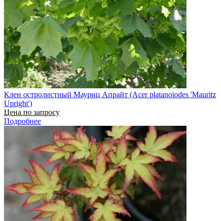
Клен остролистный Мауриц Апрайт (Acer platanoiodes 'Mauritz
Upright')
Цена по запросу
Подробнее