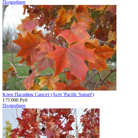
Подробнее
Клен Пасифик Сансет (Acer 'Pacific Sunset')
175 000
Руб
Подробнее