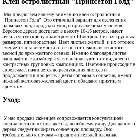
Клён остролистный "Принсетон Голд"
Мы предлогаем вашему вниманию клён остролистный
"Принсетон Голд". Это отличный вариант для озеленения
парковых зон, городских улиц и приусадебных участков.
Взрослое дерево достигает в высоту 10-15 метров, имеет
очень густую крону диаметром до 10 метров. Листья крупных
размеров, пятилопастные. Цвет листьев желтый, и их оттенок
сменяется в зависимости от сезона от нежно-золотистого
весной до ярко-желтого осенью. Именно благодаря листве
ландшафтные дизайнеры часто используют этот вид клена в
контрастных групповых композициях. Цветение происходит в
апреле-мае, начинается до распускания листьев и
продолжается в процессе. Цветы собраны в соцветия, имеют
нежный желтовато-зеленый цвет и обладают приятным
ароматом.
Уход:
У нас продажа саженцев сопровождается консультацией
специалиста по их посадке и дальнейшему уходу. Для данного
дерева следует выбирать солнечную площадку. Оно
требовательно к почвам – предпочтительней влажные,