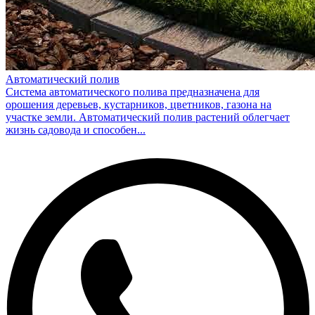
Автоматический полив
Система автоматического полива предназначена для
орошения деревьев, кустарников, цветников, газона на
участке земли. Автоматический полив растений облегчает
жизнь садовода и способен...