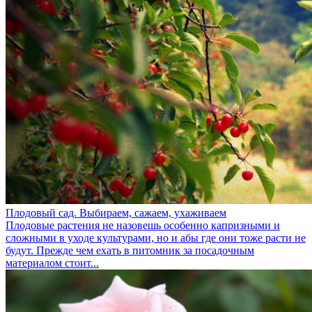
Плодовый сад. Выбираем, сажаем, ухаживаем
Плодовые растения не назовешь особенно капризными и
сложными в уходе культурами, но и абы где они тоже расти не
будут. Прежде чем ехать в питомник за посадочным
материалом стоит...