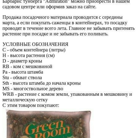
Барбарис тунберга "Admiration" можно приобрести в нашем
садовом центре или оформив заказ на сайте.
Продажа посадочного материала проводится с середины
марта, а если покупать саженцы в контейнерах, то посадку
проводят в течение всего лета. Главное не забывать притенять
растение при посадке и не забывать его поливать.
УСЛОВНЫЕ ОБОЗНАЧЕНИЯ
С
- объем контейнера (литры)
H
- высота растения (см)
D
- диаметр кроны
RB
- ком с мешковиной
Pa
- высота штамба
Stu
- обхват ствола
Sth
- высота штамба до начала кроны
MS
- многоствольное дерево
WRB
- растение с комом земли, упакованным в мешковину и
металлическую сетку
С этим товаром покупают: