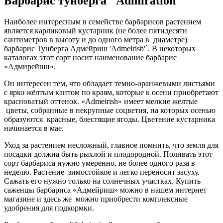
Барбарис тунберга "Admiration"
Наиболее интересным в семействе барбарисов растением
является карликовый кустарник (не более пятидесяти
сантиметров в высоту и до одного метра в диаметре)
барбарис Тунберга Адмейриш 'Admeirish'`. В некоторых
каталогах этот сорт носит наименование барбарис
«Адмирейшн».
Он интересен тем, что обладает темно-оранжевыми листьями
с ярко жёлтым кантом по краям, которые к осени приобретают
красноватый оттенок. «Admeirish» имеет мелкие желтые
цветы, собранные в некрупные соцветия, на которых осенью
образуются красные, блестящие ягоды. Цветение кустарника
начинается в мае.
Уход за растением несложный, главное помнить, что земля для
посадки должна быть рыхлой и плодородной. Поливать этот
сорт барбариса нужно умеренно, не более одного раза в
неделю. Растение зимостойкое и легко переносит засуху.
Сажать его нужно только на солнечных участках. Купить
саженцы барбариса «Адмейриш» можно в нашем интернет
магазине и здесь же можно приобрести комплексные
удобрения для подкормки.