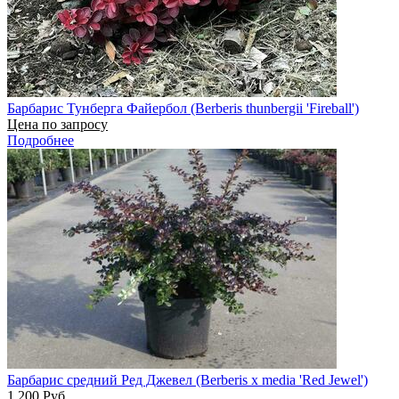
Барбарис Тунберга Файербол (Berberis thunbergii 'Fireball')
Цена по запросу
Подробнее
Барбарис средний Ред Джевел (Berberis x media 'Red Jewel')
1 200
Руб