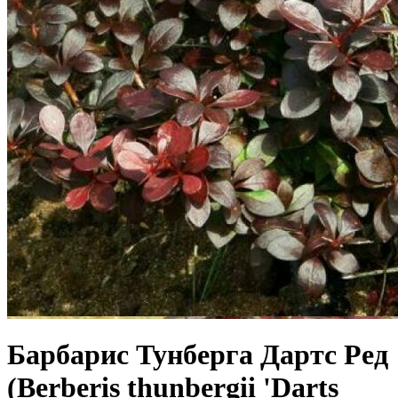
Барбарис Тунберга Дартс Ред
(Berberis thunbergii 'Darts