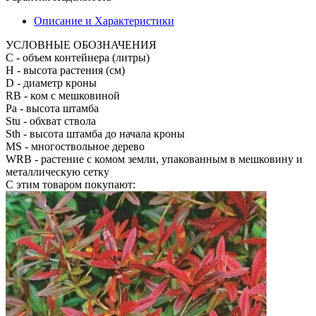
Описание и Характеристики
УСЛОВНЫЕ ОБОЗНАЧЕНИЯ
С
- объем контейнера (литры)
H
- высота растения (см)
D
- диаметр кроны
RB
- ком с мешковиной
Pa
- высота штамба
Stu
- обхват ствола
Sth
- высота штамба до начала кроны
MS
- многоствольное дерево
WRB
- растение с комом земли, упакованным в мешковину и
металлическую сетку
С этим товаром покупают: