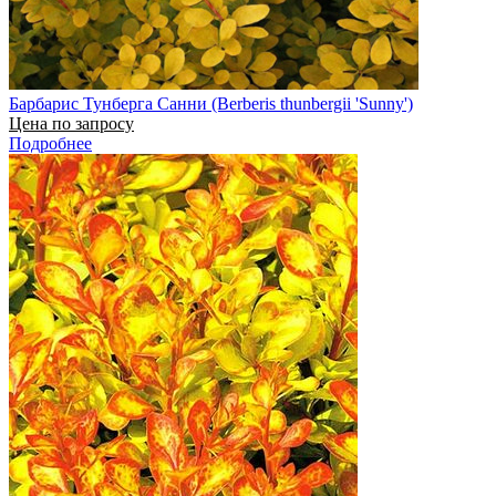
Барбарис Тунберга Санни (Berberis thunbergii 'Sunny')
Цена по запросу
Подробнее