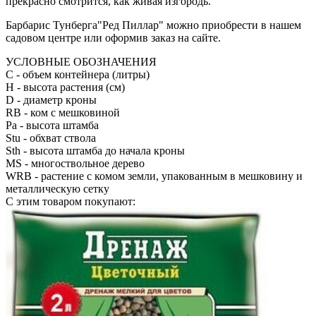
прекрасно смотрится, как живая изгородь.
Барбарис Тунберга"Ред Пиллар" можно приобрести в нашем
садовом центре или оформив заказ на сайте.
УСЛОВНЫЕ ОБОЗНАЧЕНИЯ
С
- объем контейнера (литры)
H
- высота растения (см)
D
- диаметр кроны
RB
- ком с мешковиной
Pa
- высота штамба
Stu
- обхват ствола
Sth
- высота штамба до начала кроны
MS
- многоствольное дерево
WRB
- растение с комом земли, упакованным в мешковину и
металлическую сетку
С этим товаром покупают: