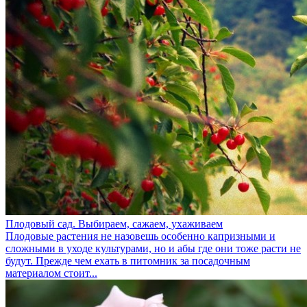
Плодовый сад. Выбираем, сажаем, ухаживаем
Плодовые растения не назовешь особенно капризными и
сложными в уходе культурами, но и абы где они тоже расти не
будут. Прежде чем ехать в питомник за посадочным
материалом стоит...