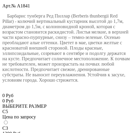
Арт.№ A1841
Барбарис тунберга Ред Пиллар (Berberis thunbergii Red
Pillar)
- колючий вертикальный кустарник высотой до 1,7м,
диаметром до 1,5м, с колонновидной кроной, которая с
возрастом становится раскидистой. Листья мелкие, в верхней
части красно-пурпурные, снизу – темно-зеленые. Осенью
преобладают алые оттенки. Цветет в мае, цветки желтые с
красноватой внешней стороной. Плоды красные,
эллипсоидальные, созревают в сентябре и подолгу держатся
на кусте. Предпочитает солнечное местоположение. К почвам
не требователен, может произрастать на почвах любой
кислотности. Предпочитает свежие, дренированные
субстраты. Не выносит переувлажнения. Устойчив к засухе,
условиям города. Хорошо стрижется.
0 Руб
0
Руб
ВЫБЕРИТЕ РАЗМЕР
С5
Цена по запросу
С3