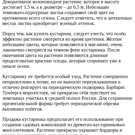
Декоративное колоновидное растение, которое в высоту
достигает 1,5 м, а в диаметре – до 0,5 м. Небольшие
темновато-пурпурные листья сохраняют свой цвет на
протяжении всего сезона. Следует отметить, что в затененных
местах листва приобретает зеленый оттенок.
Перед тем, как купить кустарник, следует учесть, что особо
эффектно растение смотрится во время цветения. Желтые
небольшие цветы, которые появляются в мае-июне, очень
лаконично смотрятся на темном фоне кустарника. После
окончания цвета на растении появляются длинные
продолговатые красные плоды, которые созревают уже в
начале осени.
Кустарнику не требуется особый уход. Растение совершенно
неприхотливо к почве, но не выносит переувлажнения и
отлично реагирует на периодическую подкормку. Барбарис
Тунберга морозостоек, он прекрасно себя чувствует на
земельных участках в средней полосе России. Для сохранения
презентабельной формы требует периодической обрезки
выпавших побегов.
Продажа кустарника предполагает его использование при
создании садовых композиций из древесно-кустарниковых
многолетников. Растение прекрасно украшает бордюры и