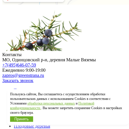
Контакты
МO, Одинцовский р-н, деревня Малые Вяземы
+7(495)646-07-59
Ежедневно 9:00-19:00
zapros@greenstrana.ru
Заказать звонок
Туя западная
Пользуясь сайтом, Вы соглашаетесь с осуществлением обработки
Хвойные деревья
пользовательских данных с использованием Cookies в соответствии с
Хвойные кустарники
Условиями
обработки персональных данных
и
Политикой
Крупномеры
конфиденциальности.
. Вы можете запретить сохранение Cookies в настройках
Лиственные деревья
своего браузера.
Лиственные кустарники
Принять
Плодовые деревья