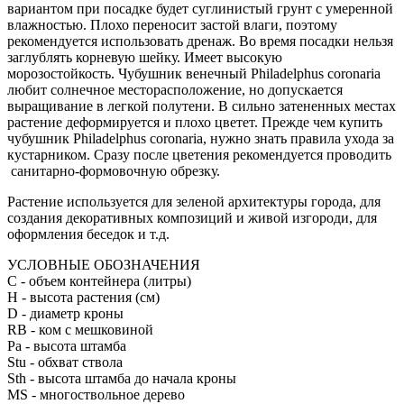
вариантом при посадке будет суглинистый грунт с умеренной
влажностью. Плохо переносит застой влаги, поэтому
рекомендуется использовать дренаж. Во время посадки нельзя
заглублять корневую шейку. Имеет высокую
морозостойкость. Чубушник венечный Philadelphus coronaria
любит солнечное месторасположение, но допускается
выращивание в легкой полутени. В сильно затененных местах
растение деформируется и плохо цветет. Прежде чем купить
чубушник Philadelphus coronaria, нужно знать правила ухода за
кустарником. Сразу после цветения рекомендуется проводить
санитарно-формовочную обрезку.
Растение используется для зеленой архитектуры города, для
создания декоративных композиций и живой изгороди, для
оформления беседок и т.д.
УСЛОВНЫЕ ОБОЗНАЧЕНИЯ
С
- объем контейнера (литры)
H
- высота растения (см)
D
- диаметр кроны
RB
- ком с мешковиной
Pa
- высота штамба
Stu
- обхват ствола
Sth
- высота штамба до начала кроны
MS
- многоствольное дерево