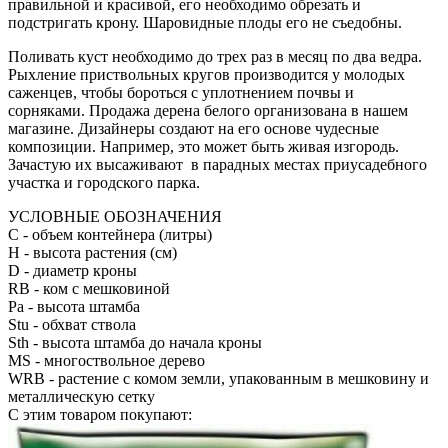
правильной и красивой, его необходимо обрезать и
подстригать крону. Шаровидные плоды его не съедобны.
Поливать куст необходимо до трех раз в месяц по два ведра.
Рыхление приствольных кругов производится у молодых
саженцев, чтобы бороться с уплотнением почвы и
сорняками. Продажа дерена белого организована в нашем
магазине. Дизайнеры создают на его основе чудесные
композиции. Например, это может быть живая изгородь.
Зачастую их высаживают в парадных местах приусадебного
участка и городского парка.
УСЛОВНЫЕ ОБОЗНАЧЕНИЯ
С
- объем контейнера (литры)
H
- высота растения (см)
D
- диаметр кроны
RB
- ком с мешковиной
Pa
- высота штамба
Stu
- обхват ствола
Sth
- высота штамба до начала кроны
MS
- многоствольное дерево
WRB
- растение с комом земли, упакованным в мешковину и
металлическую сетку
С этим товаром покупают: