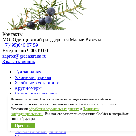
Контакты
МO, Одинцовский р-н, деревня Малые Вяземы
+7(495)646-07-59
Ежедневно 9:00-19:00
zapros@greenstrana.ru
Заказать звонок
Туя западная
Хвойные деревья
Хвойные кустарники
Крупномеры
Лиственные деревья
Лиственные кустарники
Пользуясь сайтом, Вы соглашаетесь с осуществлением обработки
пользовательских данных с использованием Cookies в соответствии с
Условиями
обработки персональных данных
и
Политикой
Плодовые деревья
конфиденциальности.
. Вы можете запретить сохранение Cookies в настройках
Плодовые кустарники
своего браузера.
Лианы
Принять
Живая изгородь
Эксклюзивные растения