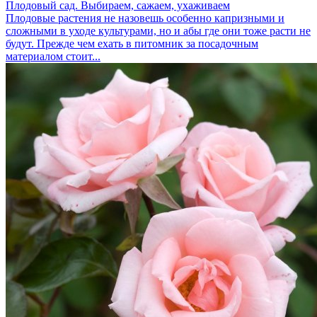
Плодовый сад. Выбираем, сажаем, ухаживаем
Плодовые растения не назовешь особенно капризными и
сложными в уходе культурами, но и абы где они тоже расти не
будут. Прежде чем ехать в питомник за посадочным
материалом стоит...