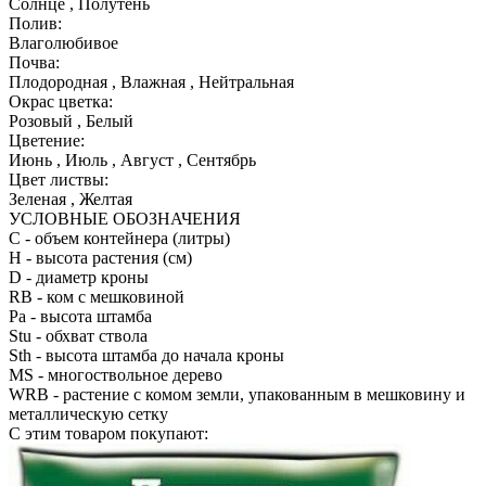
Солнце , Полутень
Полив:
Влаголюбивое
Почва:
Плодородная , Влажная , Нейтральная
Окрас цветка:
Розовый , Белый
Цветение:
Июнь , Июль , Август , Сентябрь
Цвет листвы:
Зеленая , Желтая
УСЛОВНЫЕ ОБОЗНАЧЕНИЯ
С
- объем контейнера (литры)
H
- высота растения (см)
D
- диаметр кроны
RB
- ком с мешковиной
Pa
- высота штамба
Stu
- обхват ствола
Sth
- высота штамба до начала кроны
MS
- многоствольное дерево
WRB
- растение с комом земли, упакованным в мешковину и
металлическую сетку
С этим товаром покупают: