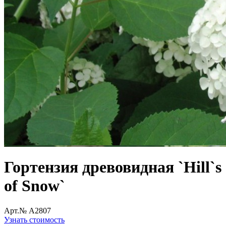
Гортензия древовидная `Hill`s
of Snow`
Арт.№ A2807
Узнать стоимость