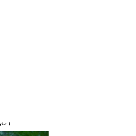
убая)