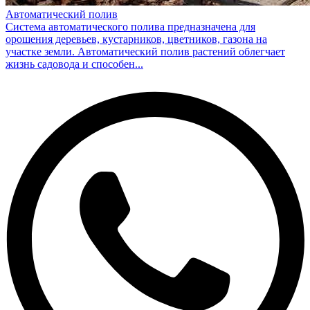
Автоматический полив
Система автоматического полива предназначена для
орошения деревьев, кустарников, цветников, газона на
участке земли. Автоматический полив растений облегчает
жизнь садовода и способен...