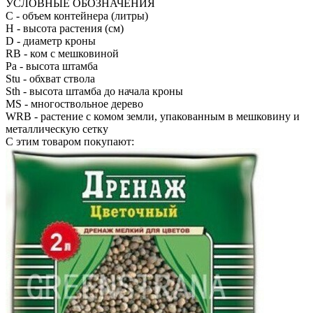
УСЛОВНЫЕ ОБОЗНАЧЕНИЯ
С
- объем контейнера (литры)
H
- высота растения (см)
D
- диаметр кроны
RB
- ком с мешковиной
Pa
- высота штамба
Stu
- обхват ствола
Sth
- высота штамба до начала кроны
MS
- многоствольное дерево
WRB
- растение с комом земли, упакованным в мешковину и
металлическую сетку
С этим товаром покупают: