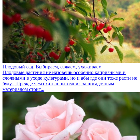
Плодовый сад. Выбираем, сажаем, ухаживаем
Плодовые растения не назовешь особенно капризными и
сложными в уходе культурами, но и абы где они тоже расти не
будут. Прежде чем ехать в питомник за посадочным
материалом стоит...