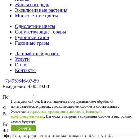
Живая изгородь
Эксклюзивные растения
Многолетние цветы
Однолетние цветы
Сопутствующие товары
Рулонный газон
Газонные травы
Ланшафтный дизайн
Услуги
О нас
Контакты
+7(495)646-07-59
Ежедневно 9:00-19:00
Политика конфиденциальности
Пользуясь сайтом, Вы соглашаетесь с осуществлением обработки
пользовательских данных с использованием Cookies в соответствии с
© Гринстрана.ру 2026
Условиями
обработки персональных данных
и
Политикой
Разработка сайта:
конфиденциальности.
. Вы можете запретить сохранение Cookies в настройках
своего браузера.
Вся информация, представленная на сайте, носит
Принять
информационный характер и ни в коем случае не является
офертой, определеннй положениями ст. 437 ГК РФ.