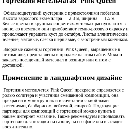
Гортензия метельчатая 'Pink Queen'
Обильноцветущий кустарник с прямостоячими побегами.
Высота взрослого экземпляра — 2-3 м, ширина — 1,5 м.
Белые цветки в крупных соцветиях-метелках распускаются в
июне, со временем они приобретают темно-розовую окраску и
продолжают украшать куст до октября. Листья эллиптические,
зеленые, матовые, слегка шершавые, с заостренным кончиком.
Здоровые саженцы гортензии 'Pink Queen', выращенные в
питомнике, представлены в продаже на этом сайте. Можно
заказать посадочный материал в розницу или оптом с
доставкой.
Применение в ландшафтном дизайне
Гортензия метельчатая 'Pink Queen' прекрасно справляется с
ролью солитера и участника смешанной композиции, она
прекрасна в моногруппах и в сочетании с хвойными
растениями, барбарисом, вейгелой, спиреей. Подходящие
партнеры для композиций с гортензией можно купить в
нашем интернет-магазине. Также рекомендуем использовать
гортензию для посадки на газоне, на его фоне она выглядит
восхитительно.