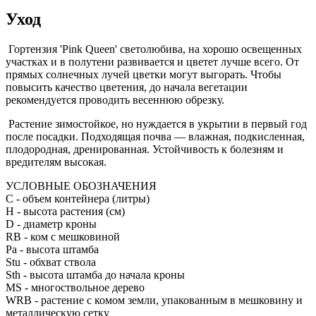
Уход
Гортензия 'Pink Queen' светолюбива, на хорошо освещенных
участках и в полутени развивается и цветет лучше всего. От
прямых солнечных лучей цветки могут выгорать. Чтобы
повысить качество цветения, до начала вегетации
рекомендуется проводить весеннюю обрезку.
Растение зимостойкое, но нуждается в укрытии в первый год
после посадки. Подходящая почва — влажная, подкисленная,
плодородная, дренированная. Устойчивость к болезням и
вредителям высокая.
УСЛОВНЫЕ ОБОЗНАЧЕНИЯ
С
- объем контейнера (литры)
H
- высота растения (см)
D
- диаметр кроны
RB
- ком с мешковиной
Pa
- высота штамба
Stu
- обхват ствола
Sth
- высота штамба до начала кроны
MS
- многоствольное дерево
WRB
- растение с комом земли, упакованным в мешковину и
металлическую сетку