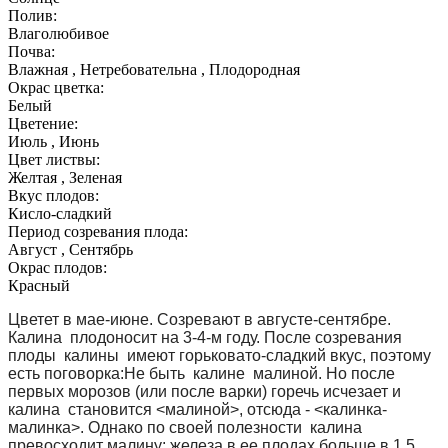
Полив:
Влаголюбивое
Почва:
Влажная , Нетребовательна , Плодородная
Окрас цветка:
Белый
Цветение:
Июль , Июнь
Цвет листвы:
Желтая , Зеленая
Вкус плодов:
Кисло-сладкий
Период созревания плода:
Август , Сентябрь
Окрас плодов:
Красный
Цветет в мае-июне. Созревают в августе-сентябре.
Калина плодоносит на 3-4-м году. После созревания
плоды калины имеют горьковато-сладкий вкус, поэтому
есть поговорка:Не быть калине малиной. Но после
первых морозов (или после варки) горечь исчезает и
калина становится <малиной>, отсюда - <калинка-
малинка>. Однако по своей полезности калина
превосходит малину: железа в ее плодах больше в 1,5