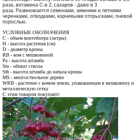
раза, витамина С-в 2, сахаров - даже в 3
раза. Размножается семенами, зимними и летними
черенками, отводками, корневыми отпрысками, пневой
порослью.
УСЛОВНЫЕ ОБОЗНАЧЕНИЯ
С
- объем контейнера (литры)
H
- высота растения (см)
D
- диаметр кроны
RB
- ком с мешковиной
Pa
- высота штамба
Stu
- обхват ствола
Sth
- высота штамба до начала кроны
MS
- многоствольное дерево
WRB
- растение с комом земли, упакованным в мешковину и
металлическую сетку
С этим товаром покупают: