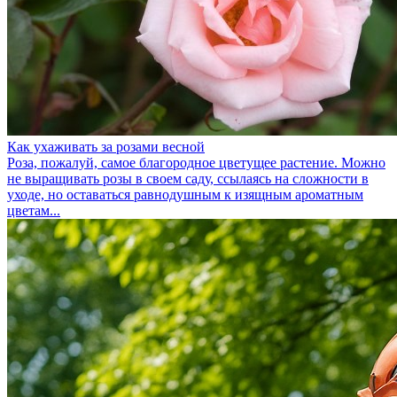
Как ухаживать за розами весной
Роза, пожалуй, самое благородное цветущее растение. Можно
не выращивать розы в своем саду, ссылаясь на сложности в
уходе, но оставаться равнодушным к изящным ароматным
цветам...