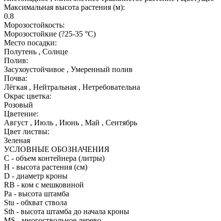
Максимальная высота растения (м):
0.8
Морозостойкость:
Морозостойкие (?25-35 °С)
Место посадки:
Полутень , Солнце
Полив:
Засухоустойчивое , Умеренный полив
Почва:
Лёгкая , Нейтральная , Нетребовательна
Окрас цветка:
Розовый
Цветение:
Август , Июль , Июнь , Май , Сентябрь
Цвет листвы:
Зеленая
УСЛОВНЫЕ ОБОЗНАЧЕНИЯ
С
- объем контейнера (литры)
H
- высота растения (см)
D
- диаметр кроны
RB
- ком с мешковиной
Pa
- высота штамба
Stu
- обхват ствола
Sth
- высота штамба до начала кроны
MS
- многоствольное дерево