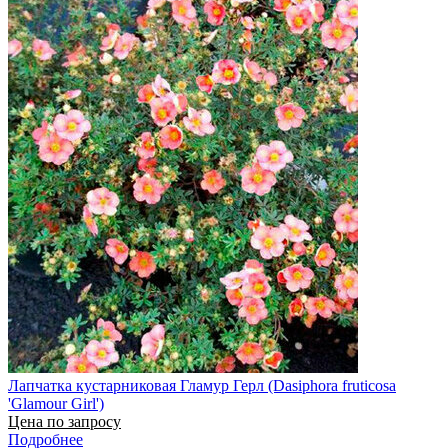
Лапчатка кустарниковая Гламур Герл (Dasiphora fruticosa
'Glamour Girl')
Цена по запросу
Подробнее