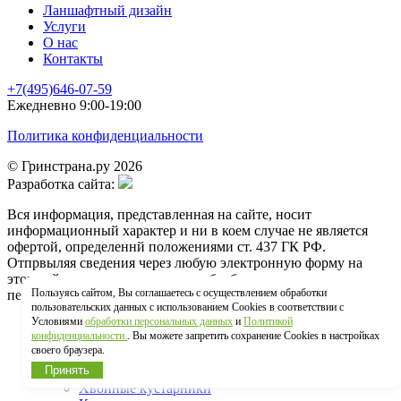
Ланшафтный дизайн
Услуги
О нас
Контакты
+7(495)646-07-59
Ежедневно 9:00-19:00
Политика конфиденциальности
© Гринстрана.ру 2026
Разработка сайта:
Вся информация, представленная на сайте, носит
информационный характер и ни в коем случае не является
офертой, определеннй положениями ст. 437 ГК РФ.
Отпрвыляя сведения через любую электронную форму на
этом сайте, вы соглашаетесь на обработку своих
Пользуясь сайтом, Вы соглашаетесь с осуществлением обработки
персональных данных
пользовательских данных с использованием Cookies в соответствии с
Условиями
обработки персональных данных
и
Политикой
Главная
конфиденциальности.
. Вы можете запретить сохранение Cookies в настройках
своего браузера.
КАТАЛОГ
Принять
Туя западная
Хвойные кустарники