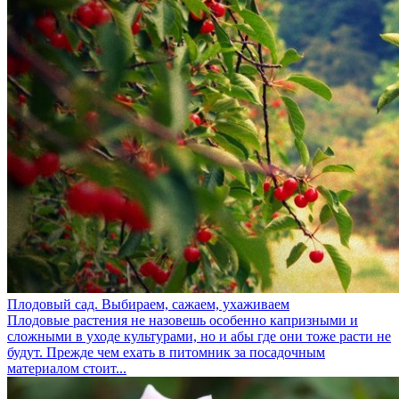
Плодовый сад. Выбираем, сажаем, ухаживаем
Плодовые растения не назовешь особенно капризными и
сложными в уходе культурами, но и абы где они тоже расти не
будут. Прежде чем ехать в питомник за посадочным
материалом стоит...