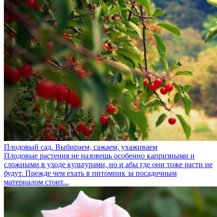
Плодовый сад. Выбираем, сажаем, ухаживаем
Плодовые растения не назовешь особенно капризными и
сложными в уходе культурами, но и абы где они тоже расти не
будут. Прежде чем ехать в питомник за посадочным
материалом стоит...