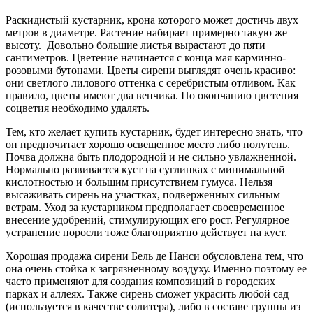
Раскидистый кустарник, крона которого может достичь двух
метров в диаметре. Растение набирает примерно такую же
высоту. Довольно большие листья вырастают до пяти
сантиметров. Цветение начинается с конца мая карминно-
розовыми бутонами. Цветы сирени выглядят очень красиво:
они светлого лилового оттенка с серебристым отливом. Как
правило, цветы имеют два венчика. По окончанию цветения
соцветия необходимо удалять.
Тем, кто желает купить кустарник, будет интересно знать, что
он предпочитает хорошо освещенное место либо полутень.
Почва должна быть плодородной и не сильно увлажненной.
Нормально развивается куст на суглинках с минимальной
кислотностью и большим присутствием гумуса. Нельзя
высаживать сирень на участках, подверженных сильным
ветрам. Уход за кустарником предполагает своевременное
внесение удобрений, стимулирующих его рост. Регулярное
устранение поросли тоже благоприятно действует на куст.
Хорошая продажа сирени Бель де Нанси обусловлена тем, что
она очень стойка к загрязненному воздуху. Именно поэтому ее
часто применяют для создания композиций в городских
парках и аллеях. Также сирень сможет украсить любой сад
(используется в качестве солитера), либо в составе группы из