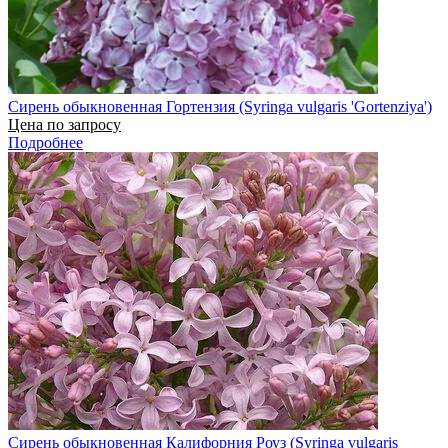
Сирень обыкновенная Гортензия (Syringa vulgaris 'Gortenziya')
Цена по запросу
Подробнее
Сирень обыкновенная Калифорния Роуз (Syringa vulgaris