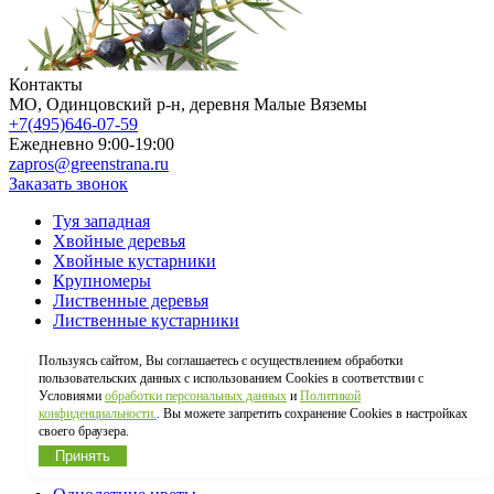
Контакты
МO, Одинцовский р-н, деревня Малые Вяземы
+7(495)646-07-59
Ежедневно 9:00-19:00
zapros@greenstrana.ru
Заказать звонок
Туя западная
Хвойные деревья
Хвойные кустарники
Крупномеры
Лиственные деревья
Лиственные кустарники
Плодовые деревья
Пользуясь сайтом, Вы соглашаетесь с осуществлением обработки
Плодовые кустарники
пользовательских данных с использованием Cookies в соответствии с
Лианы
Условиями
обработки персональных данных
и
Политикой
конфиденциальности.
. Вы можете запретить сохранение Cookies в настройках
Живая изгородь
своего браузера.
Эксклюзивные растения
Многолетние цветы
Принять