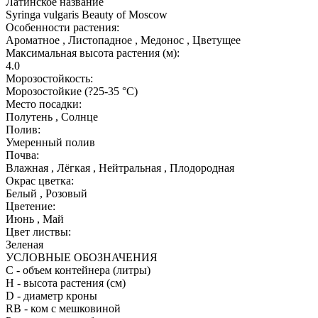
Латинское название
Syringa vulgaris Beauty of Moscow
Особенности растения:
Ароматное , Листопадное , Медонос , Цветущее
Максимальная высота растения (м):
4.0
Морозостойкость:
Морозостойкие (?25-35 °С)
Место посадки:
Полутень , Солнце
Полив:
Умеренный полив
Почва:
Влажная , Лёгкая , Нейтральная , Плодородная
Окрас цветка:
Белый , Розовый
Цветение:
Июнь , Май
Цвет листвы:
Зеленая
УСЛОВНЫЕ ОБОЗНАЧЕНИЯ
С
- объем контейнера (литры)
H
- высота растения (см)
D
- диаметр кроны
RB
- ком с мешковиной