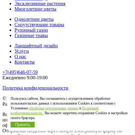
Эксклюзивные растения
Многолетние цветы
Однолетние цветы
Сопутствующие товары
Рулонный газон
Газонные травы
Ланшафтный дизайн
Услуги
О нас
Контакты
+7(495)646-07-59
Ежедневно 9:00-19:00
Политика конфиденциальности
© Гринстрана.ру 2026
Пользуясь сайтом, Вы соглашаетесь с осуществлением обработки
пользовательских данных с использованием Cookies в соответствии с
Разработка сайта:
Условиями
обработки персональных данных
и
Политикой
конфиденциальности.
. Вы можете запретить сохранение Cookies в настройках
Вся информация, представленная на сайте, носит
своего браузера.
информационный характер и ни в коем случае не является
Принять
офертой, определеннй положениями ст. 437 ГК РФ.
Отпрвыляя сведения через любую электронную форму на