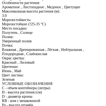
Особенности растения:
Ароматное , Листопадное , Медонос , Цветущее
Максимальная высота растения (м):
3.0
Морозостойкость:
Морозостойкие (?25-35 °С)
Место посадки:
Полутень , Солнце
Полив:
Умеренный полив
Почва:
Влажная , Дренированная , Лёгкая , Нейтральная ,
Плодородная , Слабокислая
Окрас цветка:
Красный , Лиловый
Цветение:
Июнь , Май
Цвет листвы:
Зеленая
УСЛОВНЫЕ ОБОЗНАЧЕНИЯ
С
- объем контейнера (литры)
H
- высота растения (см)
D
- диаметр кроны
RB
- ком с мешковиной
Pa
- высота штамба