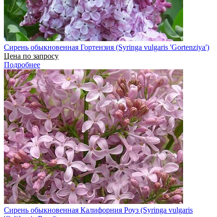
Сирень обыкновенная Гортензия (Syringa vulgaris 'Gortenziya')
Цена по запросу
Подробнее
Сирень обыкновенная Калифорния Роуз (Syringa vulgaris