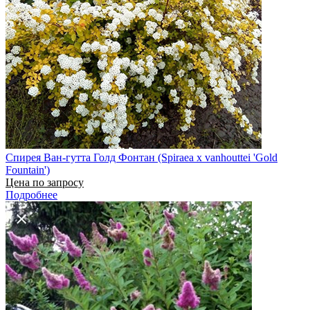
Спирея Ван-гутта Голд Фонтан (Spiraea x vanhouttei 'Gold
Fountain')
Цена по запросу
Подробнее