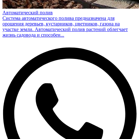
Автоматический полив
Система автоматического полива предназначена для
орошения деревьев, кустарников, цветников, газона на
участке земли. Автоматический полив растений облегчает
жизнь садовода и способен...