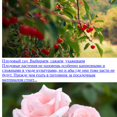
Плодовый сад. Выбираем, сажаем, ухаживаем
Плодовые растения не назовешь особенно капризными и
сложными в уходе культурами, но и абы где они тоже расти не
будут. Прежде чем ехать в питомник за посадочным
материалом стоит...