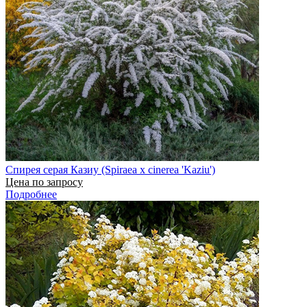
Спирея серая Казиу (Spiraea x cinerea 'Kaziu')
Цена по запросу
Подробнее