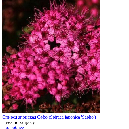
Спирея японская Сафо (Spiraea japonica 'Sapho')
Цена по запросу
Подробнее