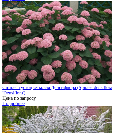
Спирея густоцветковая Денсифлора (Spiraea densiflora
'Densiflora')
Цена по запросу
Подробнее