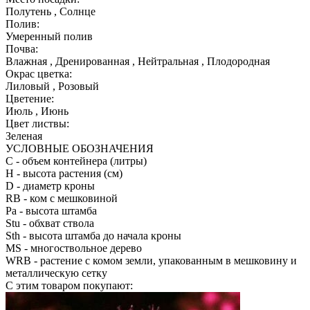
Полутень , Солнце
Полив:
Умеренный полив
Почва:
Влажная , Дренированная , Нейтральная , Плодородная
Окрас цветка:
Лиловый , Розовый
Цветение:
Июль , Июнь
Цвет листвы:
Зеленая
УСЛОВНЫЕ ОБОЗНАЧЕНИЯ
С
- объем контейнера (литры)
H
- высота растения (см)
D
- диаметр кроны
RB
- ком с мешковиной
Pa
- высота штамба
Stu
- обхват ствола
Sth
- высота штамба до начала кроны
MS
- многоствольное дерево
WRB
- растение с комом земли, упакованным в мешковину и
металлическую сетку
С этим товаром покупают: