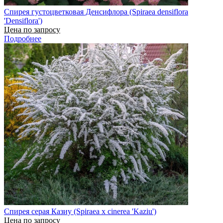
Спирея густоцветковая Денсифлора (Spiraea densiflora
'Densiflora')
Цена по запросу
Подробнее
Спирея серая Казиу (Spiraea x cinerea 'Kaziu')
Цена по запросу