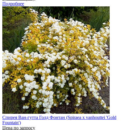
Подробнее
Спирея Ван-гутта Голд Фонтан (Spiraea x vanhouttei 'Gold
Fountain')
Цена по запросу