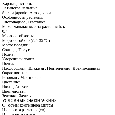
Характеристики:
Латинское название
Spiraea japonica Atrosagvinea
Особенности растения:
Листопадное , Цветущее
Максимальная высота растения (м):
0.7
Морозостойкость:
Морозостойкие (?25-35 °С)
Место посадки:
Солнце , Полутень
Полив:
Умеренный полив
Почва:
Плодородная , Влажная , Нейтральная , Дренированная
Окрас цветка:
Розовый , Малиновый
Цветение:
Июль , Август
Цвет листвы:
Зеленая , Желтая
УСЛОВНЫЕ ОБОЗНАЧЕНИЯ
С
- объем контейнера (литры)
H
- высота растения (см)
D
- диаметр кроны