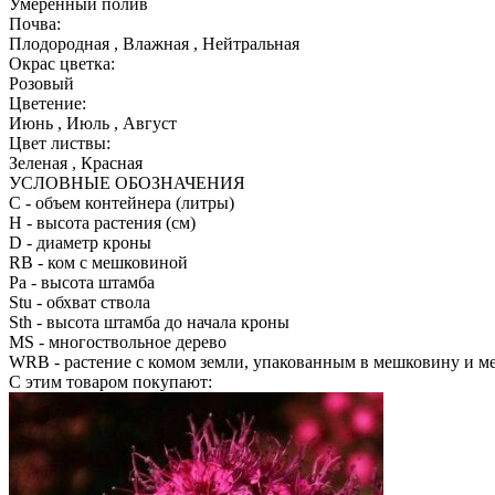
Умеренный полив
Почва:
Плодородная , Влажная , Нейтральная
Окрас цветка:
Розовый
Цветение:
Июнь , Июль , Август
Цвет листвы:
Зеленая , Красная
УСЛОВНЫЕ ОБОЗНАЧЕНИЯ
С
- объем контейнера (литры)
H
- высота растения (см)
D
- диаметр кроны
RB
- ком с мешковиной
Pa
- высота штамба
Stu
- обхват ствола
Sth
- высота штамба до начала кроны
MS
- многоствольное дерево
WRB
- растение с комом земли, упакованным в мешковину и м
С этим товаром покупают: