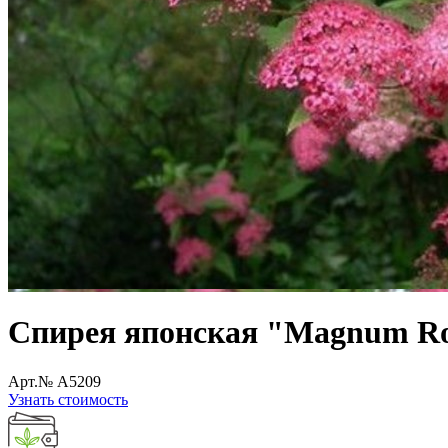
Спирея японская "Magnum R
Арт.№ A5209
Узнать стоимость