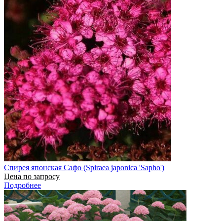
Спирея японская Сафо (Spiraea japonica 'Sapho')
Цена по запросу
Подробнее