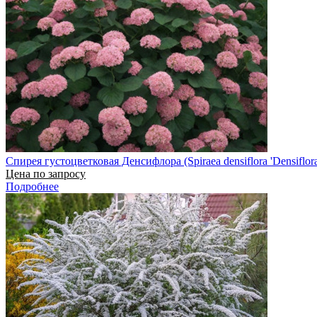
Спирея густоцветковая Денсифлора (Spiraea densiflora 'Densiflora
Цена по запросу
Подробнее