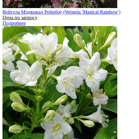
Вейгела Мэджикал Рейнбоу (Weigela 'Magical Rainbow')
Цена по запросу
Подробнее