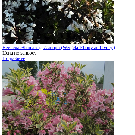
Вейгела Эбони энд Айвори (Weigela 'Ebony and Ivory')
Цена по запросу
Подробнее