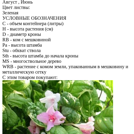
Август , Июнь
Цвет листвы:
Зеленая
УСЛОВНЫЕ ОБОЗНАЧЕНИЯ
С
- объем контейнера (литры)
H
- высота растения (см)
D
- диаметр кроны
RB
- ком с мешковиной
Pa
- высота штамба
Stu
- обхват ствола
Sth
- высота штамба до начала кроны
MS
- многоствольное дерево
WRB
- растение с комом земли, упакованным в мешковину и
металлическую сетку
С этим товаром покупают: