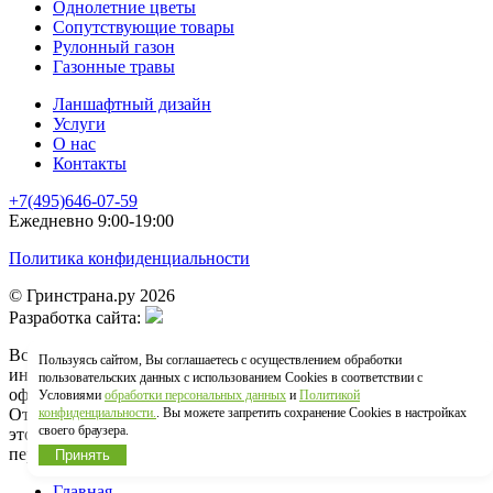
Однолетние цветы
Сопутствующие товары
Рулонный газон
Газонные травы
Ланшафтный дизайн
Услуги
О нас
Контакты
+7(495)646-07-59
Ежедневно 9:00-19:00
Политика конфиденциальности
© Гринстрана.ру 2026
Разработка сайта:
Вся информация, представленная на сайте, носит
Пользуясь сайтом, Вы соглашаетесь с осуществлением обработки
информационный характер и ни в коем случае не является
пользовательских данных с использованием Cookies в соответствии с
офертой, определеннй положениями ст. 437 ГК РФ.
Условиями
обработки персональных данных
и
Политикой
Отпрвыляя сведения через любую электронную форму на
конфиденциальности.
. Вы можете запретить сохранение Cookies в настройках
своего браузера.
этом сайте, вы соглашаетесь на обработку своих
персональных данных
Принять
Главная