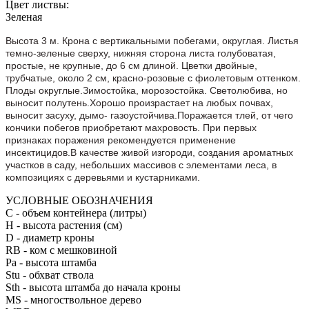
Цвет листвы:
Зеленая
Высота 3 м. Крона с вертикальными побегами, округлая. Листья
темно-зеленые сверху, нижняя сторона листа голубоватая,
простые, не крупные, до 6 см длиной. Цветки двойные,
трубчатые, около 2 см, красно-розовые с фиолетовым оттенком.
Плоды округлые.Зимостойка, морозостойка. Светолюбива, но
выносит полутень.Хорошо произрастает на любых почвах,
выносит засуху, дымо- газоустойчива.Поражается тлей, от чего
кончики побегов приобретают махровость. При первых
признаках поражения рекомендуется применение
инсектицидов.В качестве живой изгороди, создания ароматных
участков в саду, небольших массивов с элементами леса, в
композициях с деревьями и кустарниками.
УСЛОВНЫЕ ОБОЗНАЧЕНИЯ
С
- объем контейнера (литры)
H
- высота растения (см)
D
- диаметр кроны
RB
- ком с мешковиной
Pa
- высота штамба
Stu
- обхват ствола
Sth
- высота штамба до начала кроны
MS
- многоствольное дерево