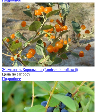
Подробнее
Жимолость Королькова (Lonicera korolkowii)
Цена по запросу
Подробнее