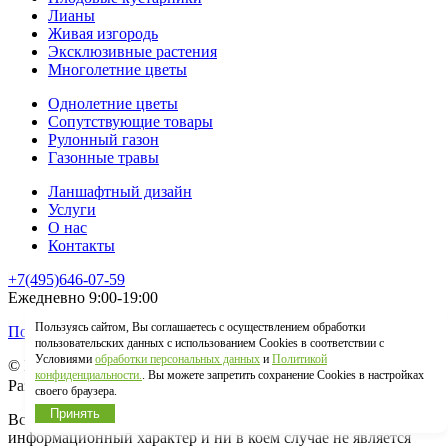
Лианы
Живая изгородь
Эксклюзивные растения
Многолетние цветы
Однолетние цветы
Сопутствующие товары
Рулонный газон
Газонные травы
Ланшафтный дизайн
Услуги
О нас
Контакты
+7(495)646-07-59
Ежедневно 9:00-19:00
Пользуясь сайтом, Вы соглашаетесь с осуществлением обработки
Политика конфиденциальности
пользовательских данных с использованием Cookies в соответствии с
Условиями
обработки персональных данных
и
Политикой
© Гринстрана.ру 2026
конфиденциальности.
. Вы можете запретить сохранение Cookies в настройках
Разработка сайта:
своего браузера.
Принять
Вся информация, представленная на сайте, носит
информационный характер и ни в коем случае не является