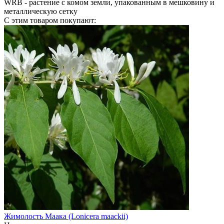
WRB
- растение с комом земли, упакованным в мешковину и
металлическую сетку
С этим товаром покупают:
Жимолость Маака (Lonicera maackii)