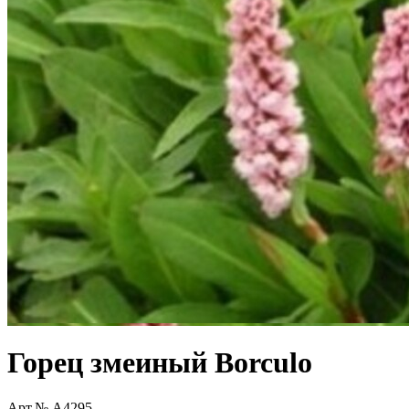
Горец змеиный Borculo
Арт.№ A4295