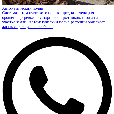
Автоматический полив
Система автоматического полива предназначена для
орошения деревьев, кустарников, цветников, газона на
участке земли. Автоматический полив растений облегчает
жизнь садовода и способен...