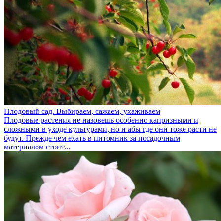
Плодовый сад. Выбираем, сажаем, ухаживаем
Плодовые растения не назовешь особенно капризными и
сложными в уходе культурами, но и абы где они тоже расти не
будут. Прежде чем ехать в питомник за посадочным
материалом стоит...