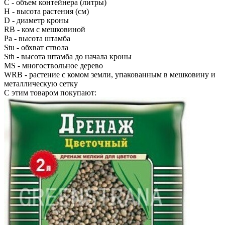
С
- объем контейнера (литры)
H
- высота растения (см)
D
- диаметр кроны
RB
- ком с мешковиной
Pa
- высота штамба
Stu
- обхват ствола
Sth
- высота штамба до начала кроны
MS
- многоствольное дерево
WRB
- растение с комом земли, упакованным в мешковину и
металлическую сетку
С этим товаром покупают: