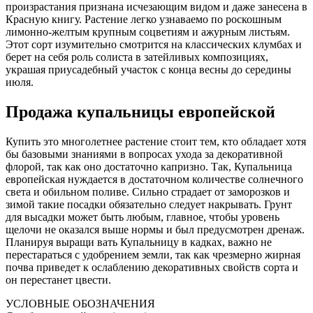
произрастания признана исчезающим видом и даже занесена в
Красную книгу. Растение легко узнаваемо по роскошным
лимонно-желтым крупным соцветиям и ажурным листьям.
Этот сорт изумительно смотрится на классических клумбах и
берет на себя роль солиста в затейливых композициях,
украшая приусадебный участок с конца весны до середины
июля.
Продажа купальницы европейской
Купить это многолетнее растение стоит тем, кто обладает хотя
бы базовыми знаниями в вопросах ухода за декоративной
флорой, так как оно достаточно капризно. Так, Купальница
европейская нуждается в достаточном количестве солнечного
света и обильном поливе. Сильно страдает от заморозков и
зимой такие посадки обязательно следует накрывать. Грунт
для высадки может быть любым, главное, чтобы уровень
щелочи не оказался выше нормы и был предусмотрен дренаж.
Планируя выращи вать Купальницу в кадках, важно не
перестараться с удобрением земли, так как чрезмерно жирная
почва приведет к ослаблению декоративных свойств сорта и
он перестанет цвести.
УСЛОВНЫЕ ОБОЗНАЧЕНИЯ