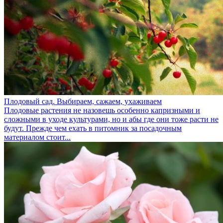
Плодовый сад. Выбираем, сажаем, ухаживаем
Плодовые растения не назовешь особенно капризными и
сложными в уходе культурами, но и абы где они тоже расти не
будут. Прежде чем ехать в питомник за посадочным
материалом стоит...