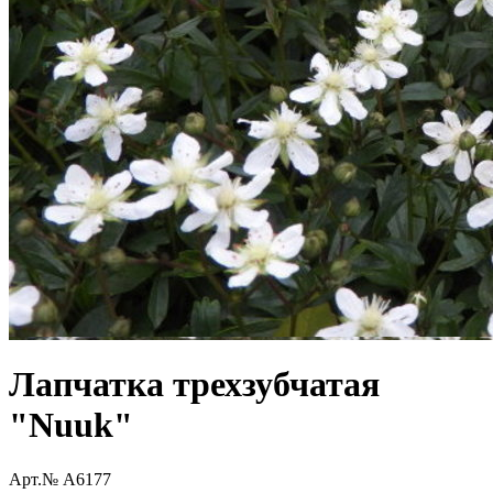
Лапчатка трехзубчатая
"Nuuk"
Арт.№ A6177