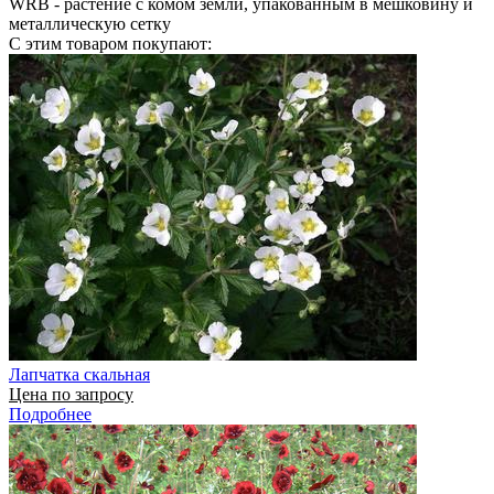
WRB
- растение с комом земли, упакованным в мешковину и
металлическую сетку
С этим товаром покупают:
Лапчатка скальная
Цена по запросу
Подробнее