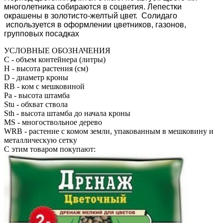
многолетника собираются в соцветия. Лепестки
окрашены в золотисто-желтый цвет. Солидаго
используется в оформлении цветников, газонов,
групповых посадках
УСЛОВНЫЕ ОБОЗНАЧЕНИЯ
С
- объем контейнера (литры)
H
- высота растения (см)
D
- диаметр кроны
RB
- ком с мешковиной
Pa
- высота штамба
Stu
- обхват ствола
Sth
- высота штамба до начала кроны
MS
- многоствольное дерево
WRB
- растение с комом земли, упакованным в мешковину и
металлическую сетку
С этим товаром покупают: