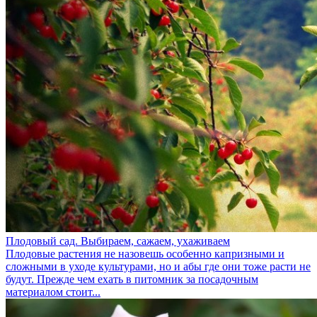
Плодовый сад. Выбираем, сажаем, ухаживаем
Плодовые растения не назовешь особенно капризными и
сложными в уходе культурами, но и абы где они тоже расти не
будут. Прежде чем ехать в питомник за посадочным
материалом стоит...