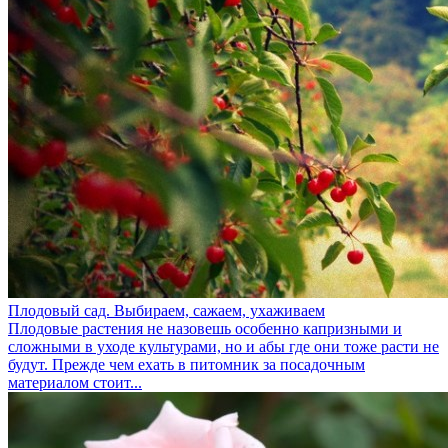
Плодовый сад. Выбираем, сажаем, ухаживаем
Плодовые растения не назовешь особенно капризными и
сложными в уходе культурами, но и абы где они тоже расти не
будут. Прежде чем ехать в питомник за посадочным
материалом стоит...