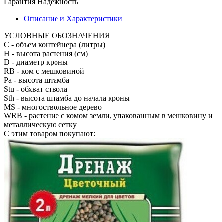
Гарантия
Надежность
Описание и Характеристики
УСЛОВНЫЕ ОБОЗНАЧЕНИЯ
С
- объем контейнера (литры)
H
- высота растения (см)
D
- диаметр кроны
RB
- ком с мешковиной
Pa
- высота штамба
Stu
- обхват ствола
Sth
- высота штамба до начала кроны
MS
- многоствольное дерево
WRB
- растение с комом земли, упакованным в мешковину и
металлическую сетку
С этим товаром покупают: