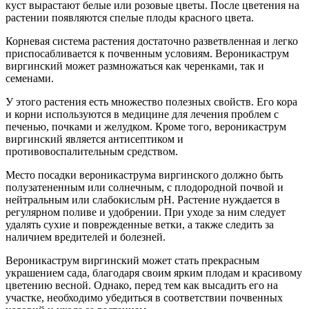
куст вырастают белые или розовые цветы. После цветения на
растении появляются спелые плоды красного цвета.
Корневая система растения достаточно разветвленная и легко
приспосабливается к почвенным условиям. Вероникаструм
виргинский может размножаться как черенками, так и
семенами.
У этого растения есть множество полезных свойств. Его кора
и корни используются в медицине для лечения проблем с
печенью, почками и желудком. Кроме того, вероникаструм
виргинский является антисептиком и
противовоспалительным средством.
Место посадки вероникаструма виргинского должно быть
полузатененным или солнечным, с плодородной почвой и
нейтральным или слабокислым pH. Растение нуждается в
регулярном поливе и удобрении. При уходе за ним следует
удалять сухие и поврежденные ветки, а также следить за
наличием вредителей и болезней.
Вероникаструм виргинский может стать прекрасным
украшением сада, благодаря своим ярким плодам и красивому
цветению весной. Однако, перед тем как высадить его на
участке, необходимо убедиться в соответствии почвенных