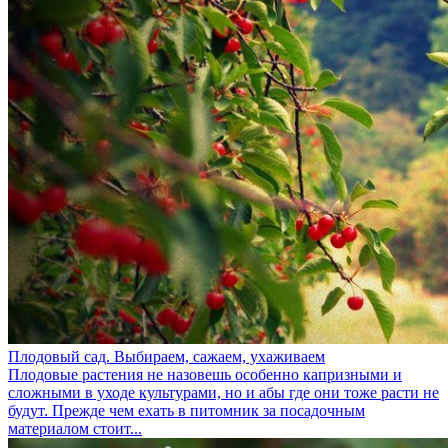
Плодовый сад. Выбираем, сажаем, ухаживаем
Плодовые растения не назовешь особенно капризными и
сложными в уходе культурами, но и абы где они тоже расти не
будут. Прежде чем ехать в питомник за посадочным
материалом стоит...