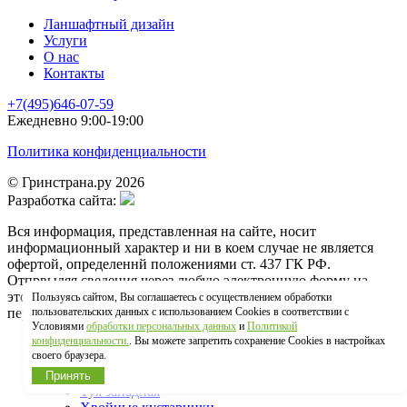
Ланшафтный дизайн
Услуги
О нас
Контакты
+7(495)646-07-59
Ежедневно 9:00-19:00
Политика конфиденциальности
© Гринстрана.ру 2026
Разработка сайта:
Вся информация, представленная на сайте, носит
информационный характер и ни в коем случае не является
офертой, определеннй положениями ст. 437 ГК РФ.
Отпрвыляя сведения через любую электронную форму на
этом сайте, вы соглашаетесь на обработку своих
Пользуясь сайтом, Вы соглашаетесь с осуществлением обработки
персональных данных
пользовательских данных с использованием Cookies в соответствии с
Условиями
обработки персональных данных
и
Политикой
конфиденциальности.
. Вы можете запретить сохранение Cookies в настройках
Главная
своего браузера.
КАТАЛОГ
Принять
Туя западная