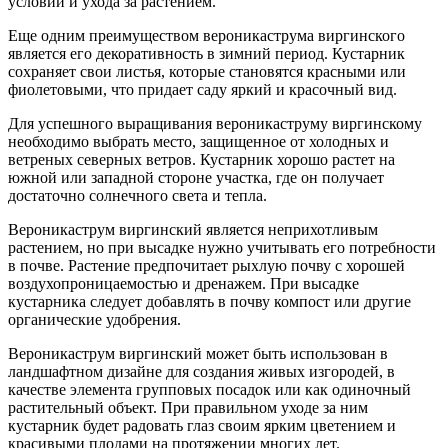
условий и ухода за растением.
Еще одним преимуществом вероникаструма виргинского
является его декоративность в зимний период. Кустарник
сохраняет свои листья, которые становятся красными или
фиолетовыми, что придает саду яркий и красочный вид.
Для успешного выращивания вероникаструму виргинскому
необходимо выбрать место, защищенное от холодных и
ветреных северных ветров. Кустарник хорошо растет на
южной или западной стороне участка, где он получает
достаточно солнечного света и тепла.
Вероникаструм виргинский является неприхотливым
растением, но при высадке нужно учитывать его потребности
в почве. Растение предпочитает рыхлую почву с хорошей
воздухопроницаемостью и дренажем. При высадке
кустарника следует добавлять в почву компост или другие
органические удобрения.
Вероникаструм виргинский может быть использован в
ландшафтном дизайне для создания живых изгородей, в
качестве элемента групповых посадок или как одиночный
растительный объект. При правильном уходе за ним
кустарник будет радовать глаз своим ярким цветением и
красивыми плодами на протяжении многих лет.