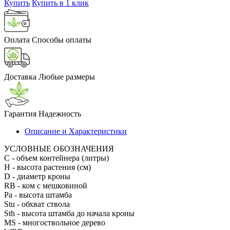
Купить
Купить в 1 клик
Оплата
Способы оплаты
Доставка
Любые размеры
Гарантия
Надежность
Описание и Характеристики
УСЛОВНЫЕ ОБОЗНАЧЕНИЯ
С
- объем контейнера (литры)
H
- высота растения (см)
D
- диаметр кроны
RB
- ком с мешковиной
Pa
- высота штамба
Stu
- обхват ствола
Sth
- высота штамба до начала кроны
MS
- многоствольное дерево