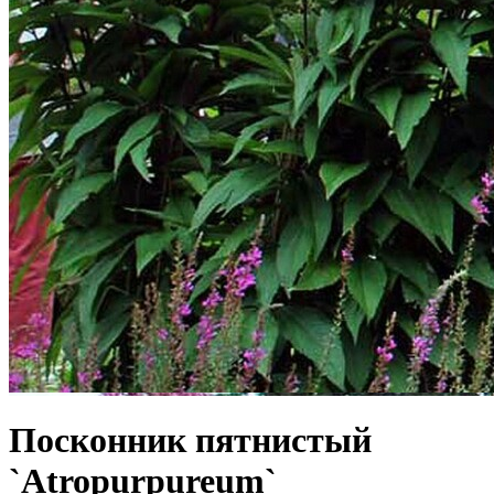
Посконник пятнистый
`Atropurpureum`