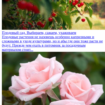
Плодовый сад. Выбираем, сажаем, ухаживаем
Плодовые растения не назовешь особенно капризными и
сложными в уходе культурами, но и абы где они тоже расти не
будут. Прежде чем ехать в питомник за посадочным
материалом стоит...