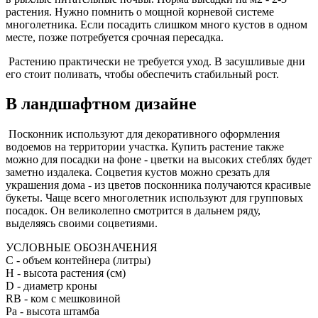
растения. Нужно помнить о мощной корневой системе
многолетника. Если посадить слишком много кустов в одном
месте, позже потребуется срочная пересадка.
Растению практически не требуется уход. В засушливые дни
его стоит поливать, чтобы обеспечить стабильный рост.
В ландшафтном дизайне
Посконник используют для декоративного оформления
водоемов на территории участка. Купить растение также
можно для посадки на фоне - цветки на высоких стеблях будет
заметно издалека. Соцветия кустов можно срезать для
украшения дома - из цветов посконника получаются красивые
букеты. Чаще всего многолетник используют для групповых
посадок. Он великолепно смотрится в дальнем ряду,
выделяясь своими соцветиями.
УСЛОВНЫЕ ОБОЗНАЧЕНИЯ
С
- объем контейнера (литры)
H
- высота растения (см)
D
- диаметр кроны
RB
- ком с мешковиной
Pa
- высота штамба