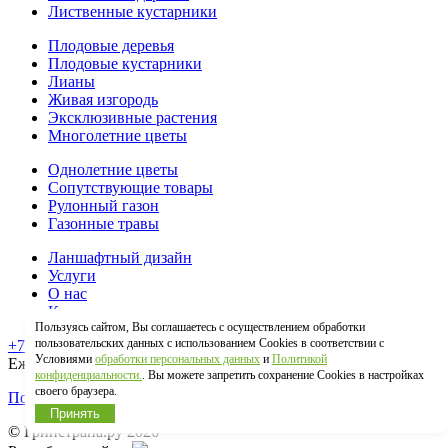
Лиственные кустарники
Плодовые деревья
Плодовые кустарники
Лианы
Живая изгородь
Эксклюзивные растения
Многолетние цветы
Однолетние цветы
Сопутствующие товары
Рулонный газон
Газонные травы
Ланшафтный дизайн
Услуги
О нас
Контакты
Пользуясь сайтом, Вы соглашаетесь с осуществлением обработки
пользовательских данных с использованием Cookies в соответствии с
+7(495)646-07-59
Условиями
обработки персональных данных
и
Политикой
Ежедневно 9:00-19:00
конфиденциальности.
. Вы можете запретить сохранение Cookies в настройках
своего браузера.
Политика конфиденциальности
Принять
© Гринстрана.ру 2026