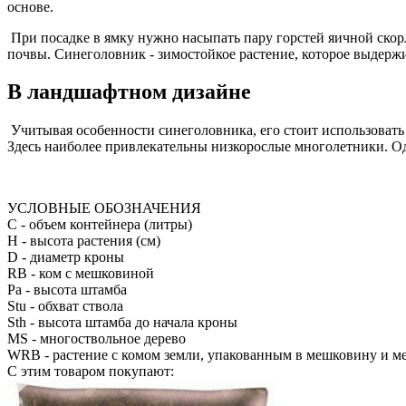
основе.
При посадке в ямку нужно насыпать пару горстей яичной скор
почвы. Синеголовник - зимостойкое растение, которое выдерж
В ландшафтном дизайне
Учитывая особенности синеголовника, его стоит использовать 
Здесь наиболее привлекательны низкорослые многолетники. О
УСЛОВНЫЕ ОБОЗНАЧЕНИЯ
С
- объем контейнера (литры)
H
- высота растения (см)
D
- диаметр кроны
RB
- ком с мешковиной
Pa
- высота штамба
Stu
- обхват ствола
Sth
- высота штамба до начала кроны
MS
- многоствольное дерево
WRB
- растение с комом земли, упакованным в мешковину и м
С этим товаром покупают: