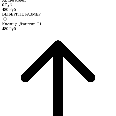
Арт.№ A6981
0 Руб
480
Руб
ВЫБЕРИТЕ РАЗМЕР
Кислица 'Джигглс' С1
480
Руб