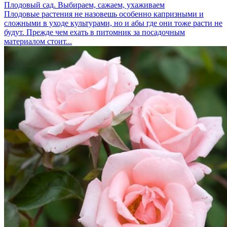
Плодовый сад. Выбираем, сажаем, ухаживаем
Плодовые растения не назовешь особенно капризными и
сложными в уходе культурами, но и абы где они тоже расти не
будут. Прежде чем ехать в питомник за посадочным
материалом стоит...