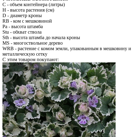
С
- объем контейнера (литры)
H
- высота растения (см)
D
- диаметр кроны
RB
- ком с мешковиной
Pa
- высота штамба
Stu
- обхват ствола
Sth
- высота штамба до начала кроны
MS
- многоствольное дерево
WRB
- растение с комом земли, упакованным в мешковину и
металлическую сетку
С этим товаром покупают: