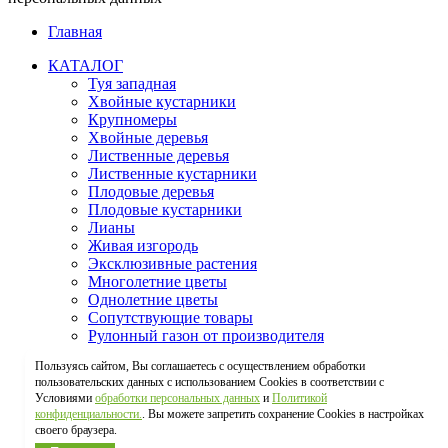
Главная
КАТАЛОГ
Туя западная
Хвойные кустарники
Крупномеры
Хвойные деревья
Лиственные деревья
Лиственные кустарники
Плодовые деревья
Плодовые кустарники
Лианы
Живая изгородь
Эксклюзивные растения
Многолетние цветы
Однолетние цветы
Сопутствующие товары
Рулонный газон от производителя
Газонные травы
Пользуясь сайтом, Вы соглашаетесь с осуществлением обработки
О НАС
пользовательских данных с использованием Cookies в соответствии с
ПАРТНЕРАМ / ОПТ
Условиями
обработки персональных данных
и
Политикой
УСЛУГИ
конфиденциальности.
. Вы можете запретить сохранение Cookies в настройках
Доставка
своего браузера.
Новости