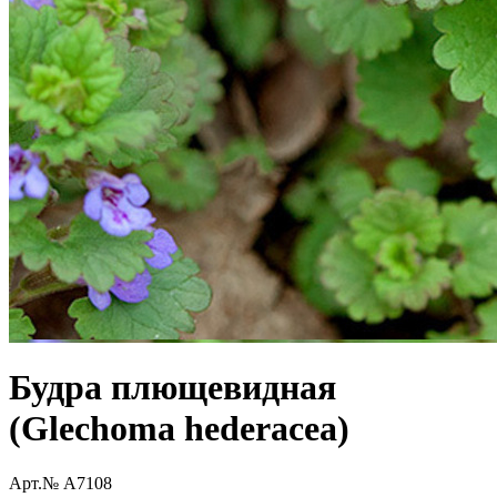
Будра плющевидная
(Glechoma hederacea)
Арт.№ A7108