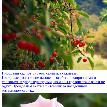
Плодовый сад. Выбираем, сажаем, ухаживаем
Плодовые растения не назовешь особенно капризными и
сложными в уходе культурами, но и абы где они тоже расти не
будут. Прежде чем ехать в питомник за посадочным
материалом стоит...