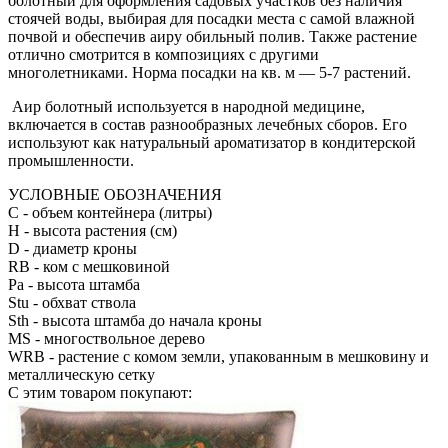
болотный для оформления садовых участков без наличия
стоячей воды, выбирая для посадки места с самой влажной
почвой и обеспечив аиру обильный полив. Также растение
отлично смотрится в композициях с другими
многолетниками. Норма посадки на кв. м — 5-7 растений.
Аир болотный используется в народной медицине,
включается в состав разнообразных лечебных сборов. Его
используют как натуральный ароматизатор в кондитерской
промышленности.
УСЛОВНЫЕ ОБОЗНАЧЕНИЯ
С
- объем контейнера (литры)
H
- высота растения (см)
D
- диаметр кроны
RB
- ком с мешковиной
Pa
- высота штамба
Stu
- обхват ствола
Sth
- высота штамба до начала кроны
MS
- многоствольное дерево
WRB
- растение с комом земли, упакованным в мешковину и
металлическую сетку
С этим товаром покупают: